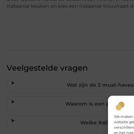
Italiaanse keuken en kies een Italiaanse trouwtaart d
Veelgestelde vragen
Wat zijn de 5 must-have
Waarom is een pizza foodt
We maken g
website ge
Welke Italiaanse wij
verschille
en het met