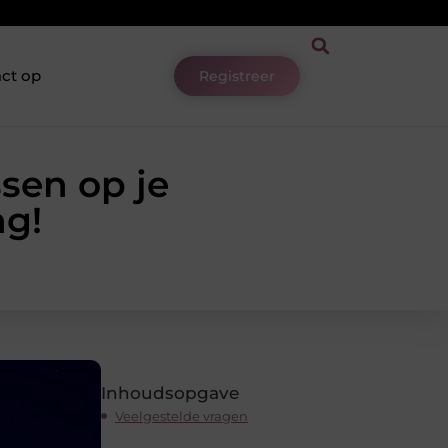
ct op
Registreer
sen op je
ng!
Inhoudsopgave
Veelgestelde vragen