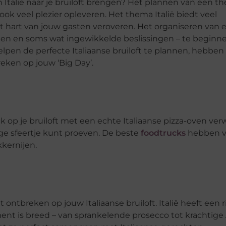
 Italië naar je bruiloft brengen? Het plannen van een t
ok veel plezier opleveren. Het thema Italië biedt veel
et hart van jouw gasten veroveren. Het organiseren van 
ngen en soms wat ingewikkelde beslissingen – te beginne
elpen de perfecte Italiaanse bruiloft te plannen, hebben 
ken op jouw ‘Big Day’.
uck op je bruiloft met een echte Italiaanse pizza-oven ve
llige sfeertje kunt proeven. De beste
foodtrucks
hebben v
kkernijen.
ontbreken op jouw Italiaanse bruiloft. Italië heeft een r
ment is breed – van sprankelende prosecco tot krachtig