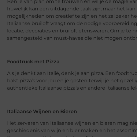
Ben je van plan om te trouwen en wil je de magie van
huwelijk kan een uitdagende taak zijn, maar het kan o
mogelijkheden om creatief te zijn en het zal zeker h
Italiaanse bruiloft vraagt om de nodige voorbereidi
locatie, decoraties en bruiloft etenswaren. Om je te h
samengesteld van must-haves die niet mogen ontbre
Foodtruck met Pizza
Als je denkt aan Italië, denk je aan pizza. Een foodtr
bakt pizza’s voor jou en je gasten terwijl je het geze
authentieke Italiaanse pizza’s en andere Italiaanse le
Italiaanse Wijnen en Bieren
Het serveren van Italiaanse wijnen en bieren mag niet 
geschiedenis van wijn en bier maken en het assorti