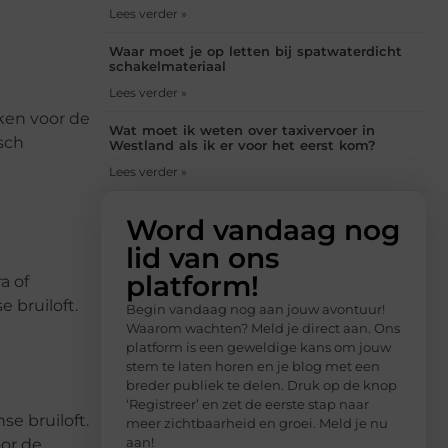
Lees verder »
Waar moet je op letten bij spatwaterdicht
schakelmateriaal
Lees verder »
iken voor de
Wat moet ik weten over taxivervoer in
sch
Westland als ik er voor het eerst kom?
Lees verder »
Word vandaag nog
lid van ons
platform!
a of
 bruiloft.
Begin vandaag nog aan jouw avontuur!
Waarom wachten? Meld je direct aan. Ons
platform is een geweldige kans om jouw
stem te laten horen en je blog met een
breder publiek te delen. Druk op de knop
‘Registreer’ en zet de eerste stap naar
se bruiloft.
meer zichtbaarheid en groei. Meld je nu
aan!
oor de