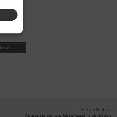
▼
▼
Email
VOLGENDE →
Waarom je een aankleedkussen moet kopen