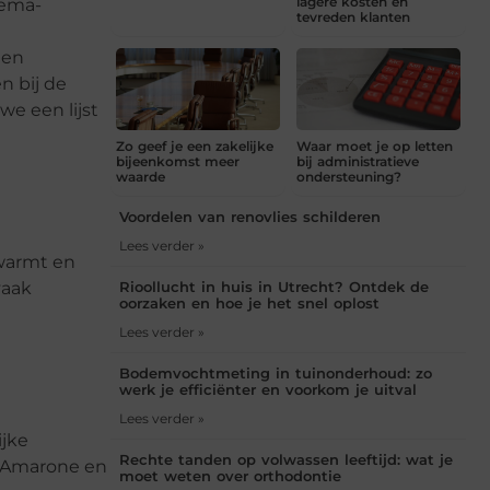
lagere kosten en
hema-
tevreden klanten
een
n bij de
we een lijst
Zo geef je een zakelijke
Waar moet je op letten
bijeenkomst meer
bij administratieve
waarde
ondersteuning?
Voordelen van renovlies schilderen
Lees verder »
rwarmt en
Rioollucht in huis in Utrecht? Ontdek de
aak
oorzaken en hoe je het snel oplost
Lees verder »
Bodemvochtmeting in tuinonderhoud: zo
werk je efficiënter en voorkom je uitval
Lees verder »
ijke
Rechte tanden op volwassen leeftijd: wat je
e Amarone en
moet weten over orthodontie