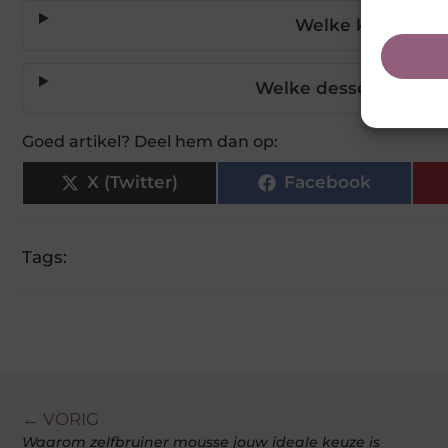
Welke kleuren hor
Welke desserts zijn ge
Goed artikel? Deel hem dan op:
X (Twitter)
Facebook
Tags:
← VORIG
Waarom zelfbruiner mousse jouw ideale keuze is