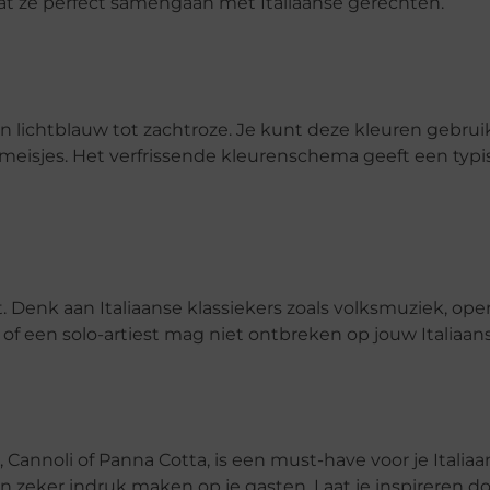
 dat ze perfect samengaan met Italiaanse gerechten.
 van lichtblauw tot zachtroze. Je kunt deze kleuren gebru
smeisjes. Het verfrissende kleurenschema geeft een typi
t. Denk aan Italiaanse klassiekers zoals volksmuziek, oper
of een solo-artiest mag niet ontbreken op jouw Italiaanse
 Cannoli of Panna Cotta, is een must-have voor je Italiaan
len zeker indruk maken op je gasten. Laat je inspireren d