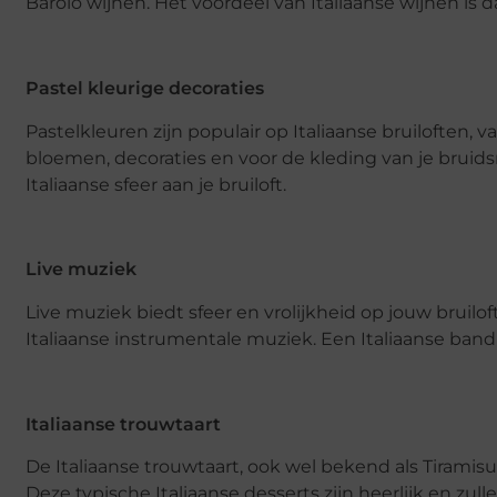
Barolo wijnen. Het voordeel van Italiaanse wijnen is
Pastel kleurige decoraties
Pastelkleuren zijn populair op Italiaanse bruiloften,
bloemen, decoraties en voor de kleding van je bruid
Italiaanse sfeer aan je bruiloft.
Live muziek
Live muziek biedt sfeer en vrolijkheid op jouw bruilof
Italiaanse instrumentale muziek. Een Italiaanse band 
Italiaanse trouwtaart
De Italiaanse trouwtaart, ook wel bekend als Tiramisu,
Deze typische Italiaanse desserts zijn heerlijk en zul