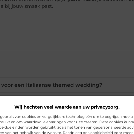
ie bij jouw smaak past.
s voor een Italiaanse themed wedding?
ruck een goed idee voor mijn bruiloft?
Wij hechten veel waarde aan uw privacyzorg.
ebruik van cookies en vergelijkbare technologieën om te begrijpen hoe u
bruikt en om waardevolle ervaringen voor u te creëren. Deze cookies kunn
nen passen goed bij een bruiloft?
nde doeleinden worden gebruikt, zoals het tonen van gepersonaliseerde adv
en van het gebruik van de website. Raadpleeg ons cookiebeleid voor meer 