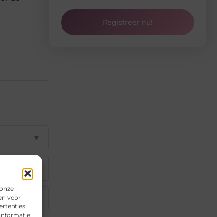
Registreer nu!
▼
▼
 onze
en voor
▼
ertenties
informatie.