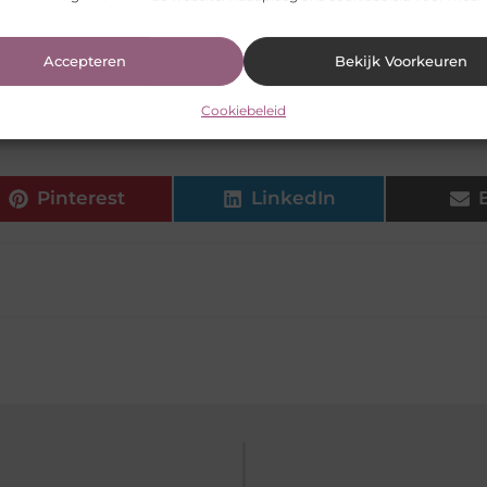
en bij een Italiaanse bruiloft?
Accepteren
Bekijk Voorkeuren
schikt als Italiaanse bruiloftstaart?
Cookiebeleid
Pinterest
LinkedIn