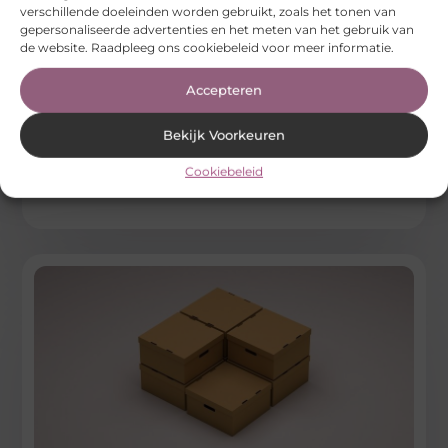
verschillende doeleinden worden gebruikt, zoals het tonen van
gepersonaliseerde advertenties en het meten van het gebruik van
de website. Raadpleeg ons cookiebeleid voor meer informatie.
Zo versterk je je merk met unieke gevelletters
Accepteren
Gevelletters versterken de uitstraling van je bedrijf en trekken
direct de aandacht van voorbijgangers. Met de juiste
materialen, verlichting en
Bekijk Voorkeuren
...
Cookiebeleid
Aanbiedingen