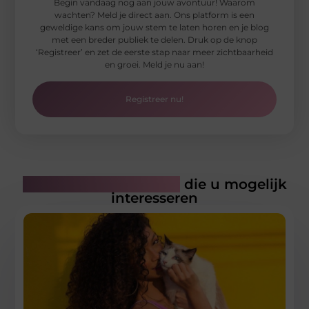
Begin vandaag nog aan jouw avontuur! Waarom
wachten? Meld je direct aan. Ons platform is een
geweldige kans om jouw stem te laten horen en je blog
met een breder publiek te delen. Druk op de knop
‘Registreer’ en zet de eerste stap naar meer zichtbaarheid
en groei. Meld je nu aan!
Registreer nu!
Gerelateerde artikelen
die u mogelijk
interesseren