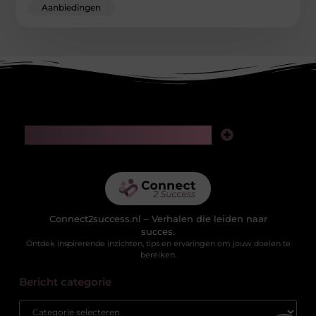
Aanbiedingen
Main Links
Linkjes kopen: slimme zet voor SEO of riskante gok?
Geld verdienen via het internet: realistische kansen in de digitale wereld
Connect2success.nl – Verhalen die leiden naar
succes.
Ontdek inspirerende inzichten, tips en ervaringen om jouw doelen te
bereiken.
Bericht categorie