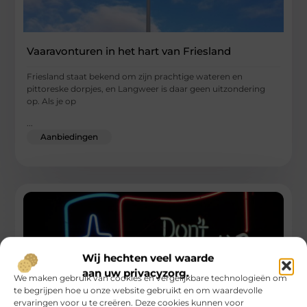
Vaaravonturen in het hart van Friesland
Friesland staat bekend om zijn prachtige wateren en
pittoreske dorpjes, en Langweer is daar geen uitzondering
op. Als je op
...
Aanbiedingen
Wij hechten veel waarde
aan uw privacyzorg.
We maken gebruik van cookies en vergelijkbare technologieën om
te begrijpen hoe u onze website gebruikt en om waardevolle
ervaringen voor u te creëren. Deze cookies kunnen voor