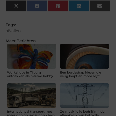
X
Facebook
Pinterest
LinkedIn
Email
(Twitter)
Tags:
afvallen
Meer Berichten
Workshops in Tilburg
Een bordestrap kiezen die
ontdekken als nieuwe hobby
veilig loopt en mooi blijft
Internationaal transport met
Zo maak je je bedrijf minder
meer grip op uw supply chain
afhankelijk van het volle