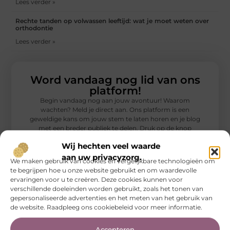
Lees verder »
Rechte tanden op volwassen leeftijd: wat je moet weten over
orthodontie
Lees verder »
Word vandaag nog lid van ons
platform!
Begin vandaag nog aan jouw avontuur! Waarom
wachten? Meld je direct aan. Ons platform is een
geweldige kans om jouw stem te laten horen en je blog
met een breder publiek te delen. Druk op de knop
‘Registreer’ en zet de eerste stap naar meer zichtbaarheid
Wij hechten veel waarde
en groei. Meld je nu aan!
aan uw privacyzorg.
We maken gebruik van cookies en vergelijkbare technologieën om
te begrijpen hoe u onze website gebruikt en om waardevolle
Registreer nu!
ervaringen voor u te creëren. Deze cookies kunnen voor
verschillende doeleinden worden gebruikt, zoals het tonen van
gepersonaliseerde advertenties en het meten van het gebruik van
de website. Raadpleeg ons cookiebeleid voor meer informatie.
Accepteren