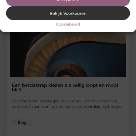
Gerelateerde artikelen
die u mogelijk
interesseren
Bekijk Voorkeuren
Cookiebeleid
Een bordestrap kiezen die veilig loopt en mooi
blijft
Een trap is een blikvanger, maar vooral iets dat je elke dag
gebruikt. In een woning met een grotere verdiepingshoogte
...
Blog