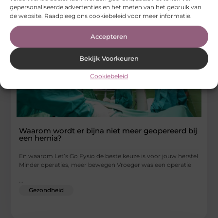
gepersonaliseerde advertenties en het meten van het gebruik van
de website. Raadpleeg ons cookiebeleid voor meer informatie.
Accepteren
Bekijk Voorkeuren
Cookiebeleid
Waarom wordt er bijna niet meer geopereerd bij
een hernia?
En waarom Let’s Go Fysio de beste keuze is voor jouw herstel
Minder operaties, meer bewegen Vroeger was een operatie
...
Gezondheid