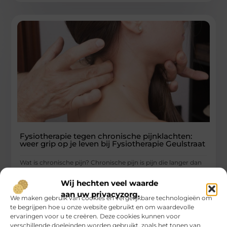
Fysiotherapie tegen chronische pijnklachten:
weer grip op je leven bij Fysiotherapie Geulstraat
Wat is chronische pijn? Chronische pijn is pijn die langer dan
drie maanden aanhoudt. Het kan ontstaan na een blessure,
Wij hechten veel waarde
...
aan uw privacyzorg.
We maken gebruik van cookies en vergelijkbare technologieën om
Gezondheid
te begrijpen hoe u onze website gebruikt en om waardevolle
ervaringen voor u te creëren. Deze cookies kunnen voor
verschillende doeleinden worden gebruikt, zoals het tonen van