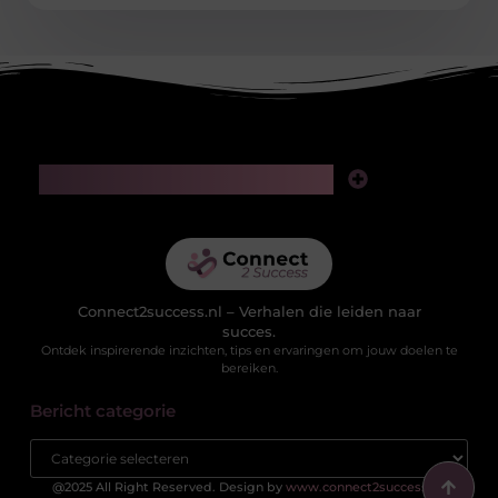
Main Links
Linkjes kopen: slimme zet voor SEO of riskante gok?
Geld verdienen via het internet: realistische kansen in de digitale wereld
Connect2success.nl – Verhalen die leiden naar
succes.
Ontdek inspirerende inzichten, tips en ervaringen om jouw doelen te
bereiken.
Bericht categorie
@2025 All Right Reserved. Design by
www.connect2success.nl.