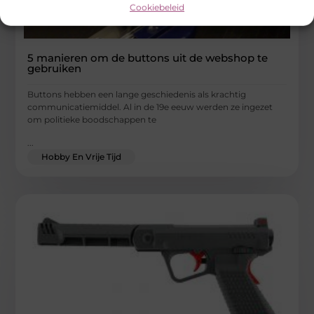
Cookiebeleid
5 manieren om de buttons uit de webshop te
gebruiken
Buttons hebben een lange geschiedenis als krachtig
communicatiemiddel. Al in de 19e eeuw werden ze ingezet
om politieke boodschappen te
...
Hobby En Vrije Tijd