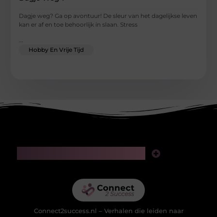
Dagje weg? Ga op avontuur! De sleur van het dagelijkse leven
kan er af en toe behoorlijk in slaan. Stress
...
Hobby En Vrije Tijd
Main Links
Linkjes kopen: slimme zet voor SEO of riskante gok?
Geld verdienen via het internet: realistische kansen in de digitale wereld
Connect2success.nl – Verhalen die leiden naar