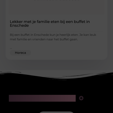
Lekker met je familie eten bij een buffet in
Enschede
Bij een buffet in Enschede kun je heerlijk eten. Je kan leuk
met familie en vrienden naar het buffet gaan.
...
Horeca
Main Links
Linkjes kopen: slimme zet voor SEO of riskante gok?
Geld verdienen via het internet: realistische kansen in de digitale wereld