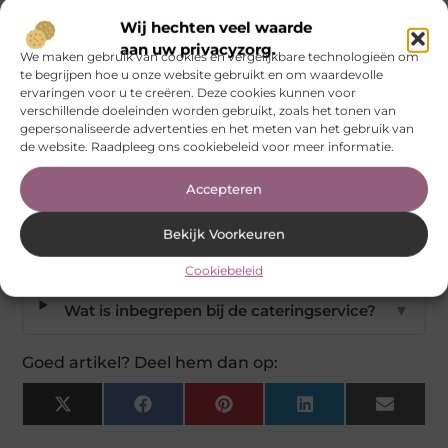
Welke oestersoorten biedt Oester eXclusief
▼
aan?
Wij hechten veel waarde
aan uw privacyzorg.
We maken gebruik van cookies en vergelijkbare technologieën om
te begrijpen hoe u onze website gebruikt en om waardevolle
Wat zijn de uurlijkse tarieven voor
▼
ervaringen voor u te creëren. Deze cookies kunnen voor
catering?
verschillende doeleinden worden gebruikt, zoals het tonen van
gepersonaliseerde advertenties en het meten van het gebruik van
de website. Raadpleeg ons cookiebeleid voor meer informatie.
Welke visgerechten zijn beschikbaar?
▼
Accepteren
In welke steden levert Oester eXclusief
▼
Bekijk Voorkeuren
catering?
Cookiebeleid
Wat is inbegrepen bij de cateringservice?
▼
Goed artikel? Deel hem dan op:
X
Facebook
Pinterest
LinkedIn
Email
(Twitter)