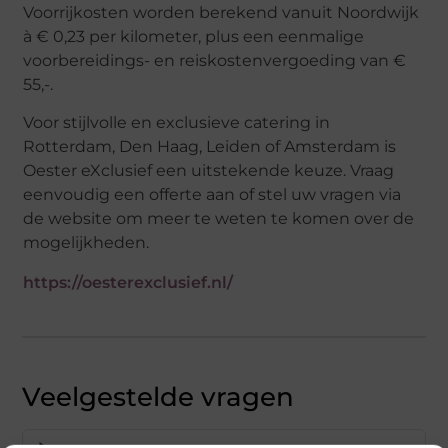
Voorrijkosten worden berekend vanuit Noordwijk
à € 0,23 per kilometer, plus een eenmalige
voorbereidings- en reiskostenvergoeding van €
55,-.
Voor stijlvolle en exclusieve catering in
Rotterdam, Den Haag, Leiden of Amsterdam is
Oester eXclusief een uitstekende keuze. Vraag
eenvoudig een offerte aan of stel uw vragen via
de website om meer te weten te komen over de
mogelijkheden.
https://oesterexclusief.nl/
Veelgestelde vragen