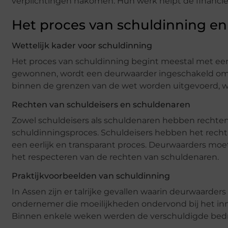
verplichtingen nakomen. Hun werk helpt de financiële
Het proces van schuldinning e
Wettelijk kader voor schuldinning
Het proces van schuldinning begint meestal met een 
gewonnen, wordt een deurwaarder ingeschakeld om d
binnen de grenzen van de wet worden uitgevoerd, wat
Rechten van schuldeisers en schuldenaren
Zowel schuldeisers als schuldenaren hebben rechte
schuldinningsproces. Schuldeisers hebben het recht
een eerlijk en transparant proces. Deurwaarders mo
het respecteren van de rechten van schuldenaren.
Praktijkvoorbeelden van schuldinning
In Assen zijn er talrijke gevallen waarin deurwaarde
ondernemer die moeilijkheden ondervond bij het in
Binnen enkele weken werden de verschuldigde bedrag