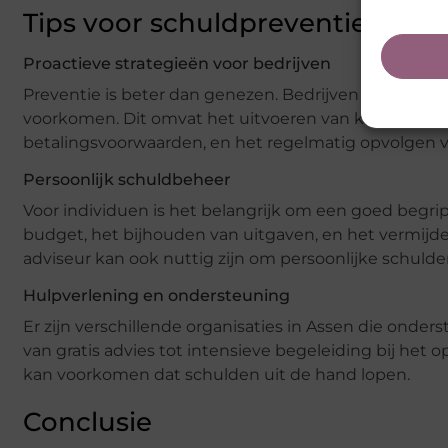
Tips voor schuldpreventie en -
Proactieve strategieën voor bedrijven
Preventie is beter dan genezen. Bedrijven kunnen v
voorkomen. Dit omvat het uitvoeren van kredietcontr
betalingsvoorwaarden, en het regelmatig opvolgen 
Persoonlijk schuldbeheer
Voor individuen is het belangrijk om een goed begri
budget, het bijhouden van uitgaven, en het vermijd
adviseur kan ook nuttig zijn om persoonlijke schulden
Hulpverlening en ondersteuning
Er zijn verschillende organisaties in Assen die onde
van gratis advies tot intensieve begeleiding bij het 
kan voorkomen dat schulden uit de hand lopen.
Conclusie