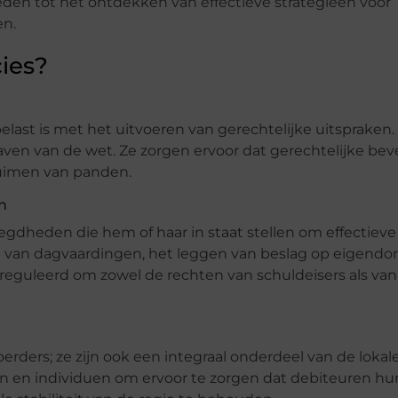
den tot het ontdekken van effectieve strategieën voor
en.
ies?
last is met het uitvoeren van gerechtelijke uitspraken. 
haven van de wet. Ze zorgen ervoor dat gerechtelijke be
ruimen van panden.
n
gdheden die hem of haar in staat stellen om effectieve
en van dagvaardingen, het leggen van beslag op eigend
gereguleerd om zowel de rechten van schuldeisers als van
oerders; ze zijn ook een integraal onderdeel van de lokal
en individuen om ervoor te zorgen dat debiteuren hu