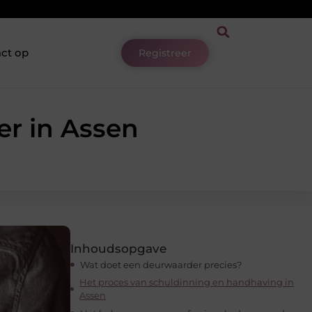
ct op
Registreer
er in Assen
Inhoudsopgave
Wat doet een deurwaarder precies?
Het proces van schuldinning en handhaving in
Assen