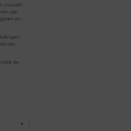
n cruciale
eren van
vigeren en
talingen,
ld van
ntdek de
▼