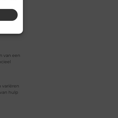
e
en van een
cieel
 variëren
 van hulp