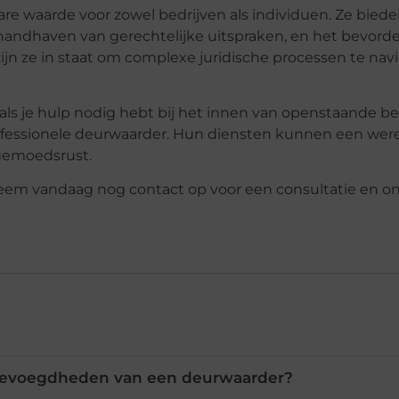
re waarde voor zowel bedrijven als individuen. Ze biede
 handhaven van gerechtelijke uitspraken, en het bevord
g zijn ze in staat om complexe juridische processen te na
als je hulp nodig hebt bij het innen van openstaande be
essionele deurwaarder. Hun diensten kunnen een were
 gemoedsrust.
Neem vandaag nog contact op voor een consultatie en o
e bevoegdheden van een deurwaarder?