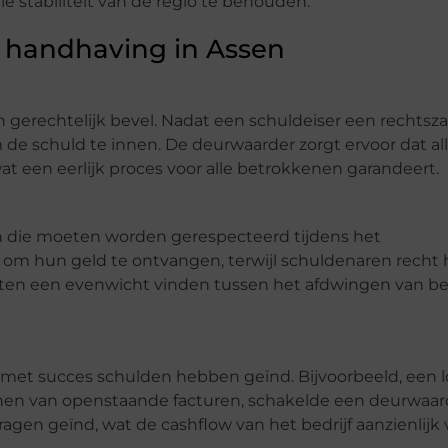
 stabiliteit van de regio te behouden.
n handhaving in Assen
gerechtelijk bevel. Nadat een schuldeiser een rechtsza
e schuld te innen. De deurwaarder zorgt ervoor dat al
 een eerlijk proces voor alle betrokkenen garandeert.
n die moeten worden gerespecteerd tijdens het
 om hun geld te ontvangen, terwijl schuldenaren recht
eten een evenwicht vinden tussen het afdwingen van be
rs met succes schulden hebben geïnd. Bijvoorbeeld, een l
nen van openstaande facturen, schakelde een deurwaard
en geïnd, wat de cashflow van het bedrijf aanzienlijk 