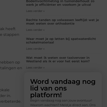
Bodemvochtmeting in tuinonderhoud: zo
werk je efficiënter en voorkom je uitval
Lees verder »
Rechte tanden op volwassen leeftijd: wat je
moet weten over orthodontie
ak heeft
Lees verder »
le stappen
Waar moet je op letten bij spatwaterdicht
schakelmateriaal
Lees verder »
Wat moet ik weten over taxivervoer in
Westland als ik er voor het eerst kom?
 hebben op
talingen en
Lees verder »
Word vandaag nog
lid van ons
okale
platform!
er in.
Begin vandaag nog aan jouw avontuur!
verbeterde.
Waarom wachten? Meld je direct aan. Ons