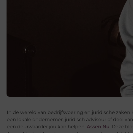
In de wereld van bedrijfsvoering en juridische zake
een lokale ondernemer, juridisch adviseur of deel v
een deurwaarder jou kan helpen.
Assen Nu
. Deze bl