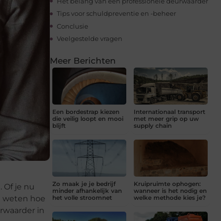
Het belang van een professionele deurwaarder
Tips voor schuldpreventie en -beheer
Conclusie
Veelgestelde vragen
Meer Berichten
Een bordestrap kiezen
Internationaal transport
die veilig loopt en mooi
met meer grip op uw
blijft
supply chain
Zo maak je je bedrijf
Kruipruimte ophogen:
 Of je nu
minder afhankelijk van
wanneer is het nodig en
te weten hoe
het volle stroomnet
welke methode kies je?
urwaarder in