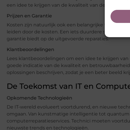
een idee te krijgen van de kwaliteit van de service.
Prijzen en Garantie
Kosten zijn natuurlijk ook een belangrijke factor. Verg
leiden door de kosten. Een iets duurdere service kan 
garantie biedt op de uitgevoerde reparaties.
Klantbeoordelingen
Lees klantbeoordelingen om een idee te krijgen van d
goede indicatie van de kwaliteit en betrouwbaarheid
oplossingen beschrijven, zodat je een beter beeld kr
De Toekomst van IT en Compute
Opkomende Technologieën
De IT-wereld evolueert voortdurend, en nieuwe te
omgaan. Van kunstmatige intelligentie tot quantu
computerreparatieservices. Technici moeten voortdu
nieuwste trends en technologieën.