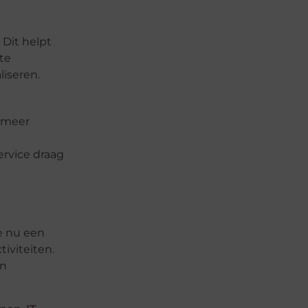
Dit helpt
te
iseren.
s meer
ervice draag
e nu een
iviteiten.
en