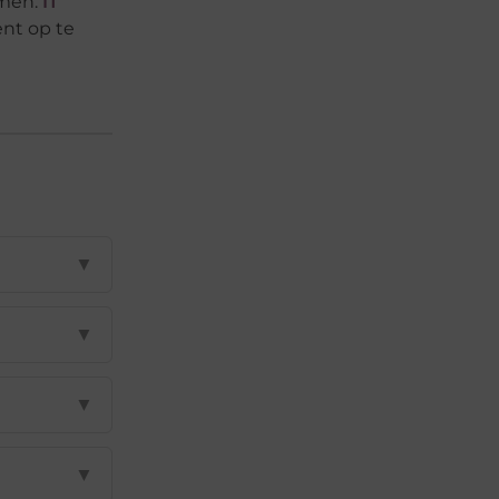
mmen.
IT
nt op te
▼
▼
▼
▼