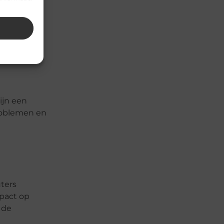
et alleen
 de service
ijn een
problemen en
ters
pact op
 de