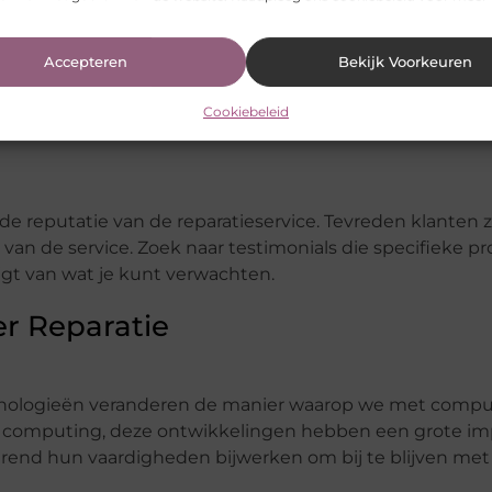
Accepteren
Bekijk Voorkeuren
elijk prijzen van verschillende aanbieders, maar laat je ni
Cookiebeleid
betere resultaten en garanties bieden. Controleer ook of
e reputatie van de reparatieservice. Tevreden klanten z
 van de service. Zoek naar testimonials die specifieke 
ijgt van wat je kunt verwachten.
r Reparatie
chnologieën veranderen de manier waarop we met compu
m computing, deze ontwikkelingen hebben een grote im
rend hun vaardigheden bijwerken om bij te blijven met