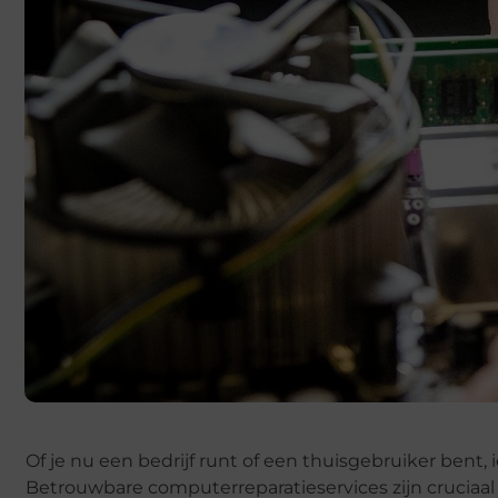
Of je nu een bedrijf runt of een thuisgebruiker be
Betrouwbare computerreparatieservices zijn cruciaal