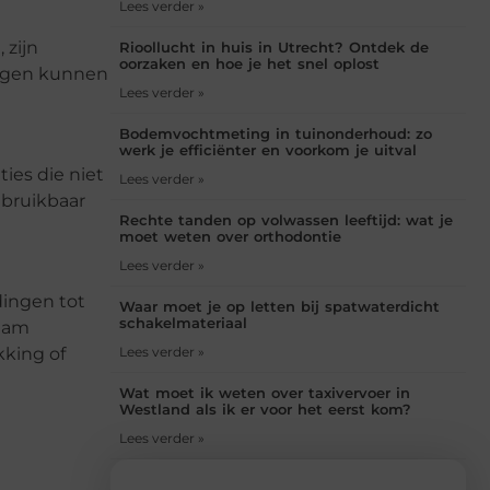
Lees verder »
 zijn
Rioollucht in huis in Utrecht? Ontdek de
oorzaken en hoe je het snel oplost
ingen kunnen
Lees verder »
Bodemvochtmeting in tuinonderhoud: zo
werk je efficiënter en voorkom je uitval
ies die niet
Lees verder »
nbruikbaar
Rechte tanden op volwassen leeftijd: wat je
moet weten over orthodontie
Lees verder »
dingen tot
Waar moet je op letten bij spatwaterdicht
schakelmateriaal
team
Lees verder »
kking of
Wat moet ik weten over taxivervoer in
Westland als ik er voor het eerst kom?
Lees verder »