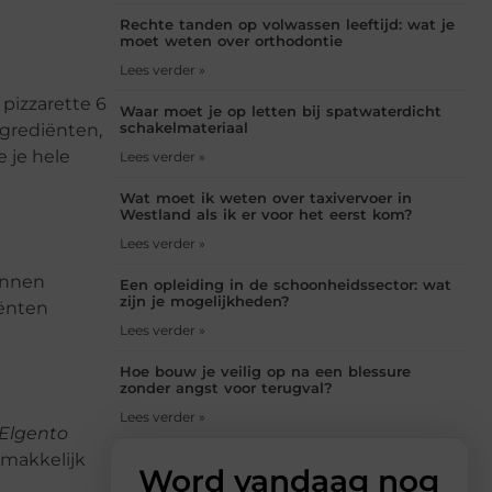
Rechte tanden op volwassen leeftijd: wat je
moet weten over orthodontie
Lees verder »
 pizzarette 6
Waar moet je op letten bij spatwaterdicht
schakelmateriaal
ngrediënten,
e je hele
Lees verder »
Wat moet ik weten over taxivervoer in
Westland als ik er voor het eerst kom?
Lees verder »
kunnen
Een opleiding in de schoonheidssector: wat
zijn je mogelijkheden?
iënten
Lees verder »
Hoe bouw je veilig op na een blessure
zonder angst voor terugval?
Lees verder »
Elgento
emakkelijk
Word vandaag nog