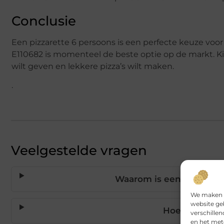
Conclusie
Een pizzarette 6 persoons is een perfecte keuze voor
E110682 is momenteel de beste optie op de markt. Kies
wilt geven en lekkere pizza’s wilt maken.
.
Veelgestelde vragen
Waarom is een pizzarett
We maken g
website ge
Hoeveel kost 
verschille
en het met