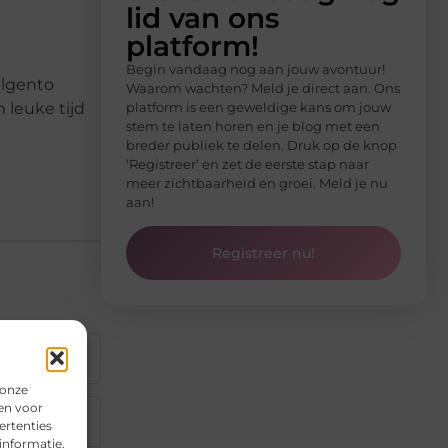
lid van ons
platform!
Begin vandaag nog aan jouw avontuur!
Elgento
Waarom wachten? Meld je direct aan. Ons
 leuke tijd
platform is een geweldige kans om jouw
stem te laten horen en je blog met een
breder publiek te delen. Druk op de knop
‘Registreer’ en zet de eerste stap naar
meer zichtbaarheid en groei. Meld je nu
aan!
Registreer nu!
▼
 onze
en voor
▼
ertenties
informatie.