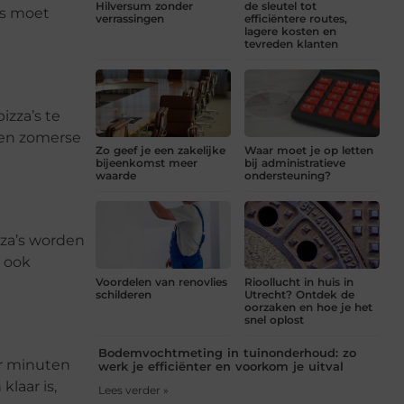
Hilversum zonder
de sleutel tot
ns moet
verrassingen
efficiëntere routes,
lagere kosten en
tevreden klanten
izza’s te
een zomerse
Zo geef je een zakelijke
Waar moet je op letten
bijeenkomst meer
bij administratieve
waarde
ondersteuning?
zza’s worden
r ook
Voordelen van renovlies
Rioollucht in huis in
schilderen
Utrecht? Ontdek de
oorzaken en hoe je het
snel oplost
Bodemvochtmeting in tuinonderhoud: zo
ar minuten
werk je efficiënter en voorkom je uitval
klaar is,
Lees verder »