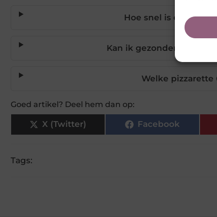
Hoe snel is een pizza
Kan ik gezondere pizza's
Welke pizzarette
Goed artikel? Deel hem dan op:
X (Twitter)
Facebook
Tags: