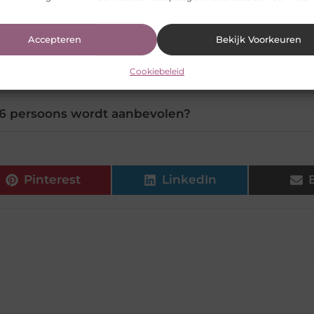
 klaar in een pizzarette 6 persoons?
Accepteren
Bekijk Voorkeuren
 maken met een pizzarette 6 persoons?
Cookiebeleid
 6 persoons wordt aanbevolen?
Pinterest
LinkedIn