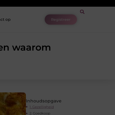
ct op
Registreer
enen waarom
Inhoudsopgave
1. Gezelligheid
2. Goedkoop