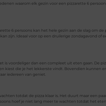
5 redenen waarom elk gezin voor een pizzarette 6 persoo
arette 6 persoons kan het hele gezin aan de slag om de p
kan zijn. Ideaal voor op een druilerige zondagavond of 
Het is voordeliger dan een compleet uit eten gaan. De pi
ënten kiest die je het lekkerste vindt. Bovendien kunnen e
aar iedereen van geniet.
e wachten totdat de pizza klaar is. Het duurt maar een pa
soons hoef je niet lang meer te wachten totdat het eten 