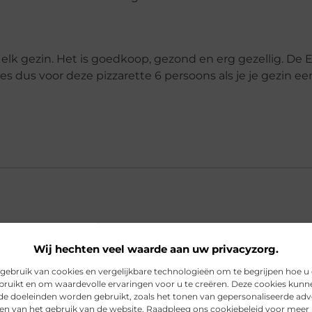
 elk gezin. Het is goedkoop, gezond en erg gezellig. De 
 dus voor deze pizzarette 6 persoons als je je gezin een
e 6 persoons geschikt voor gezinnen?
Wij hechten veel waarde aan uw privacyzorg.
ebruik van cookies en vergelijkbare technologieën om te begrijpen hoe u
bruikt en om waardevolle ervaringen voor u te creëren. Deze cookies kunn
een pizzarette 6 persoons?
nde doeleinden worden gebruikt, zoals het tonen van gepersonaliseerde adv
en van het gebruik van de website. Raadpleeg ons cookiebeleid voor meer 