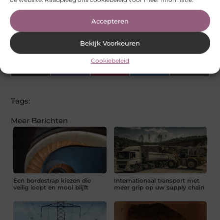
Is containerverhuur milieuvriendelijk?
▼
Accepteren
Bekijk Voorkeuren
Goed artikel? Deel hem dan op:
Cookiebeleid
X
Facebook
Pinterest
LinkedIn
Email
(Twitter)
Tags:
Meer Berichten
Een bordestrap kiezen die
Internationaal transport met
veilig loopt en mooi blijft
meer grip op uw supply chain