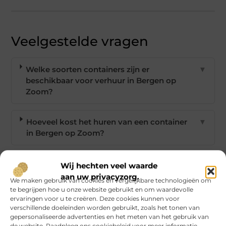
Veelgestelde vragen
Welke soorten containers zijn er
▼
beschikbaar voor verhuur in Bergen op
Zoom?
Hoeveel kost het huren van een container
▼
in Bergen op Zoom?
Heb ik een vergunning nodig voor het
▼
Wij hechten veel waarde
plaatsen van een container?
aan uw privacyzorg.
We maken gebruik van cookies en vergelijkbare technologieën om
te begrijpen hoe u onze website gebruikt en om waardevolle
ervaringen voor u te creëren. Deze cookies kunnen voor
Hoe kan ik de ruimte in een container het
▼
verschillende doeleinden worden gebruikt, zoals het tonen van
meest efficiënt benutten?
gepersonaliseerde advertenties en het meten van het gebruik van
de website. Raadpleeg ons cookiebeleid voor meer informatie.