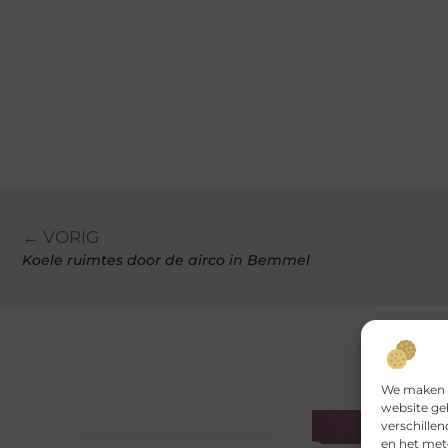
← VORIG
Koele ruimtes door de airco in Bemmel
We maken g
website ge
Gerelatee
verschille
en het met