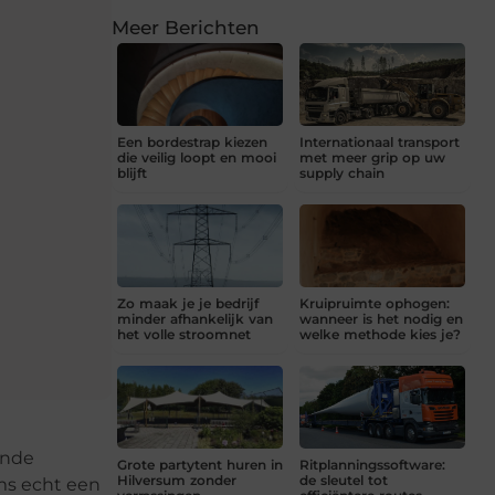
Meer Berichten
Een bordestrap kiezen
Internationaal transport
die veilig loopt en mooi
met meer grip op uw
blijft
supply chain
Zo maak je je bedrijf
Kruipruimte ophogen:
minder afhankelijk van
wanneer is het nodig en
het volle stroomnet
welke methode kies je?
ende
Grote partytent huren in
Ritplanningssoftware:
Hilversum zonder
de sleutel tot
oms echt een