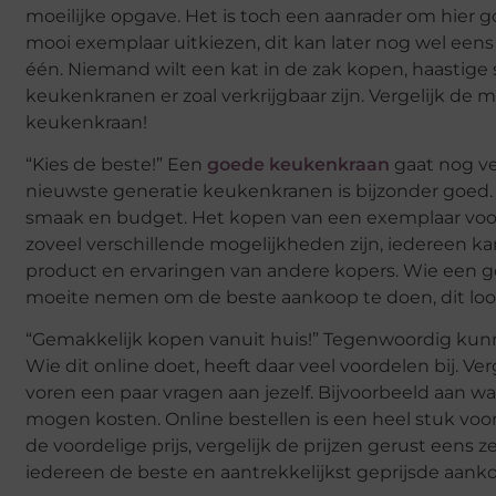
moeilijke opgave. Het is toch een aanrader om hier 
mooi exemplaar uitkiezen, dit kan later nog wel eens t
één. Niemand wilt een kat in de zak kopen, haastige
keukenkranen er zoal verkrijgbaar zijn. Vergelijk de
keukenkraan!
“Kies de beste!” Een
goede keukenkraan
gaat nog vel
nieuwste generatie keukenkranen is bijzonder goed
smaak en budget. Het kopen van een exemplaar voor d
zoveel verschillende mogelijkheden zijn, iedereen kan
product en ervaringen van andere kopers. Wie een goe
moeite nemen om de beste aankoop te doen, dit loon
“Gemakkelijk kopen vanuit huis!” Tegenwoordig kun
Wie dit online doet, heeft daar veel voordelen bij. Ve
voren een paar vragen aan jezelf. Bijvoorbeeld aan
mogen kosten. Online bestellen is een heel stuk voor
de voordelige prijs, vergelijk de prijzen gerust eens 
iedereen de beste en aantrekkelijkst geprijsde aan