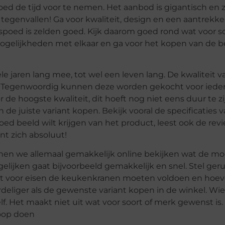
goed de tijd voor te nemen. Het aanbod is gigantisch en
egenvallen! Ga voor kwaliteit, design en een aantrekkeli
 spoed is zelden goed. Kijk daarom goed rond wat voor s
 mogelijkheden met elkaar en ga voor het kopen van de b
e jaren lang mee, tot wel een leven lang. De kwaliteit v
. Tegenwoordig kunnen deze worden gekocht voor iede
e hoogste kwaliteit, dit hoeft nog niet eens duur te zi
 de juiste variant kopen. Bekijk vooral de specificaties 
d beeld wilt krijgen van het product, leest ook de rev
t zich absoluut!
nen we allemaal gemakkelijk online bekijken wat de mo
rgelijken gaat bijvoorbeeld gemakkelijk en snel. Stel geru
 wat voor eisen de keukenkranen moeten voldoen en hoev
deliger als de gewenste variant kopen in de winkel. Wie 
zelf. Het maakt niet uit wat voor soort of merk gewenst is
koop doen