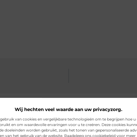
Wij hechten veel waarde aan uw privacyzorg.
ebruik van cookies en vergelijkbare technologieën om te begrijpen hoe u
bruikt en om waardevolle ervaringen voor u te creëren. Deze cookies kunn
rde artikelen
die u mogelijk in
nde doeleinden worden gebruikt, zoals het tonen van gepersonaliseerde adv
en van het gebruik van de website. Raadpleeg ons cookiebeleid voor meer 