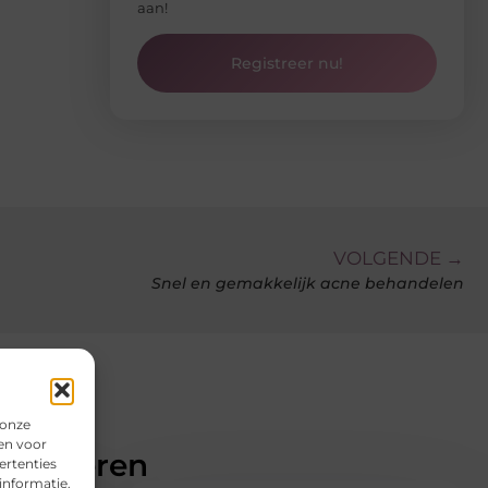
aan!
Registreer nu!
VOLGENDE →
Snel en gemakkelijk acne behandelen
 onze
en voor
teresseren
ertenties
informatie.