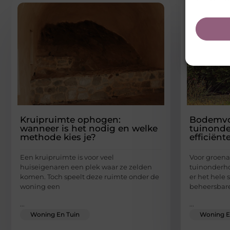
Kruipruimte ophogen:
Bodemvo
wanneer is het nodig en welke
tuinonde
methode kies je?
efficiënt
Een kruipruimte is voor veel
Voor groen
huiseigenaren een plek waar ze zelden
tuinonderho
komen. Toch speelt deze ruimte onder de
er het hele 
woning een
beheersbare
...
...
Woning En Tuin
Woning E