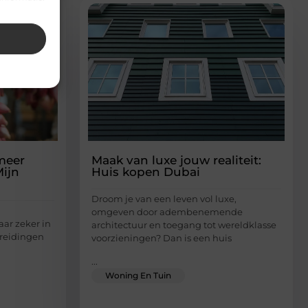
meer
Maak van luxe jouw realiteit:
ijn
Huis kopen Dubai
Droom je van een leven vol luxe,
omgeven door adembenemende
ar zeker in
architectuur en toegang tot wereldklasse
bereidingen
voorzieningen? Dan is een huis
...
Woning En Tuin