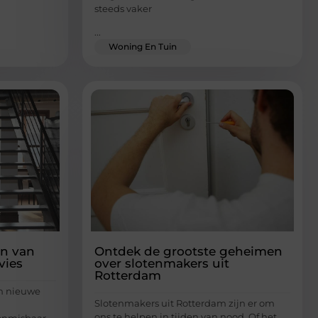
steeds vaker
...
Woning En Tuin
en van
Ontdek de grootste geheimen
vies
over slotenmakers uit
Rotterdam
en nieuwe
Slotenmakers uit Rotterdam zijn er om
ons te helpen in tijden van nood. Of het