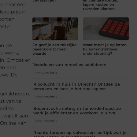
verrassingen
efficiëntere routes,
 zomaar een
lagere kosten en
tevreden klanten
jke prijs in
oorten
este
Zo geef je een zakelijke
Waar moet je op letten
an de
bijeenkomst meer
bij administratieve
re wens,
waarde
ondersteuning?
jn. Omdat er
Voordelen van renovlies schilderen
van een
Lees verder »
iews. De
Rioollucht in huis in Utrecht? Ontdek de
oorzaken en hoe je het snel oplost
gelijkheden.
Lees verder »
st van te
eel ze
Bodemvochtmeting in tuinonderhoud: zo
werk je efficiënter en voorkom je uitval
twijfelt aan
Lees verder »
. Online kan
Rechte tanden op volwassen leeftijd: wat je
moet weten over orthodontie