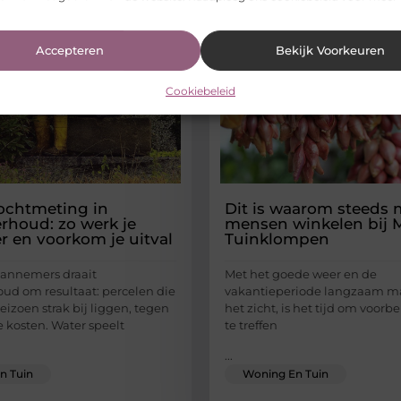
Accepteren
Bekijk Voorkeuren
Cookiebeleid
chtmeting in
Dit is waarom steeds 
rhoud: zo werk je
mensen winkelen bij M
er en voorkom je uitval
Tuinklompen
aannemers draait
Met het goede weer en de
ud om resultaat: percelen die
vakantieperiode langzaam ma
seizoen strak bij liggen, tegen
het zicht, is het tijd om voor
 kosten. Water speelt
te treffen
...
n Tuin
Woning En Tuin