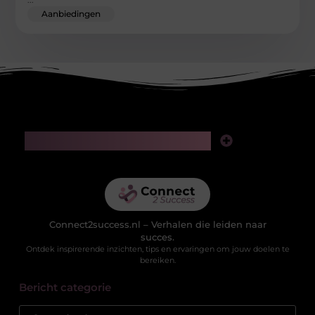
Aanbiedingen
Main Links
Linkjes kopen: slimme zet voor SEO of riskante gok?
Geld verdienen via het internet: realistische kansen in de digitale wereld
Connect2success.nl – Verhalen die leiden naar
succes.
Ontdek inspirerende inzichten, tips en ervaringen om jouw doelen te
bereiken.
Bericht categorie