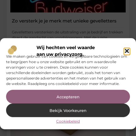
Zo versterk je je merk met unieke gevelletters
Gevelletters versterken de uitstraling van je bedrijf en trekken
direct de aandacht van voorbijgangers. Met de juiste
materialen, verlichting en
Wij hechten veel waarde
...
aan uw privacyzorg.
We maken gebruik van cookies en vergelijkbare technologieën om
Aanbiedingen
te begrijpen hoe u onze website gebruikt en om waardevolle
ervaringen voor u te creëren. Deze cookies kunnen voor
verschillende doeleinden worden gebruikt, zoals het tonen van
gepersonaliseerde advertenties en het meten van het gebruik van
de website. Raadpleeg ons cookiebeleid voor meer informatie.
Accepteren
Bekijk Voorkeuren
Cookiebeleid