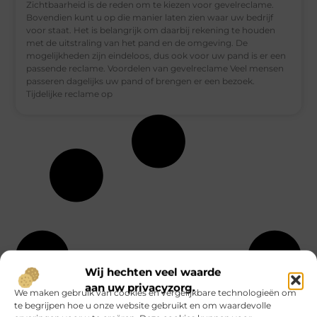
Zichtbaarheid is de reden om te kiezen voor gevelreclame.
Bovendien kunt u op die manier laten zien waar uw bedrijf
voor staat. Het is belangrijk om daarbij rekening te houden
met de uitstraling van het pand en de omgeving. De
mogelijkheden zijn eindeloos, dus ook voor uw pand is er een
passende reclame. Voordelen van gevelreclame Veel mensen
passeren dagelijks uw pand of brengen er een bezoek.
Tijdelijke reclame op
Wij hechten veel waarde
aan uw privacyzorg.
We maken gebruik van cookies en vergelijkbare technologieën om
te begrijpen hoe u onze website gebruikt en om waardevolle