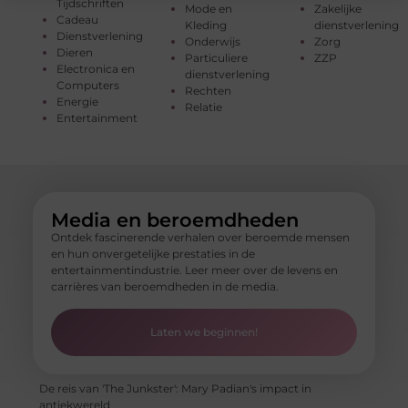
Tijdschriften
Mode en
Zakelijke
Cadeau
Kleding
dienstverlening
Dienstverlening
Onderwijs
Zorg
Dieren
Particuliere
ZZP
Electronica en
dienstverlening
Computers
Rechten
Energie
Relatie
Entertainment
Media en beroemdheden
Ontdek fascinerende verhalen over beroemde mensen
en hun onvergetelijke prestaties in de
entertainmentindustrie. Leer meer over de levens en
carrières van beroemdheden in de media.
Laten we beginnen!
De reis van 'The Junkster': Mary Padian's impact in
antiekwereld