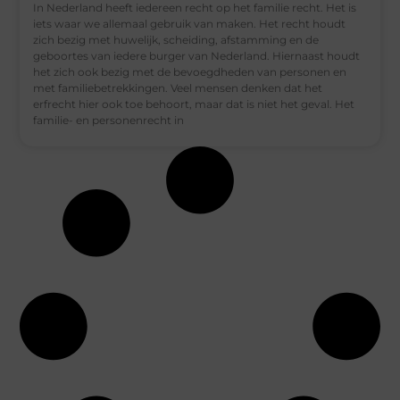
In Nederland heeft iedereen recht op het familie recht. Het is
iets waar we allemaal gebruik van maken. Het recht houdt
zich bezig met huwelijk, scheiding, afstamming en de
geboortes van iedere burger van Nederland. Hiernaast houdt
het zich ook bezig met de bevoegdheden van personen en
met familiebetrekkingen. Veel mensen denken dat het
erfrecht hier ook toe behoort, maar dat is niet het geval. Het
familie- en personenrecht in