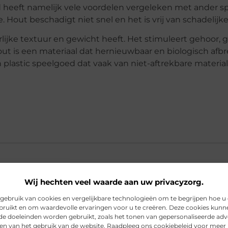
 heeft namelijk vele voordelen vergeleken met ander s
 Hout beschadigt niet snel en het is vrij van schadelijke
lijke textuur en gewicht heeft. Het stimuleert gehoor, 
out is een materiaal dat hernieuwbaar en biologisch afbr
 plastic speelgoed dat vaak van niet-aftrekbare materia
Wij hechten veel waarde aan uw privacyzorg.
ebruik van cookies en vergelijkbare technologieën om te begrijpen hoe u
rdelen van houten speelgoed?
bruikt en om waardevolle ervaringen voor u te creëren. Deze cookies kunn
nde doeleinden worden gebruikt, zoals het tonen van gepersonaliseerde adv
en van het gebruik van de website. Raadpleeg ons cookiebeleid voor meer 