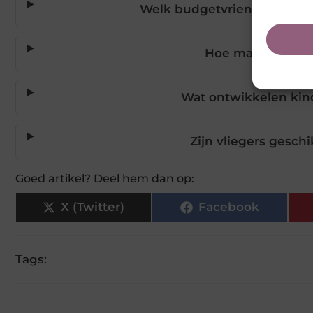
Welk budgetvriendelijk spe
Hoe maak je zelf
Wat ontwikkelen kin
Zijn vliegers geschi
Goed artikel? Deel hem dan op:
X (Twitter)
Facebook
Tags: