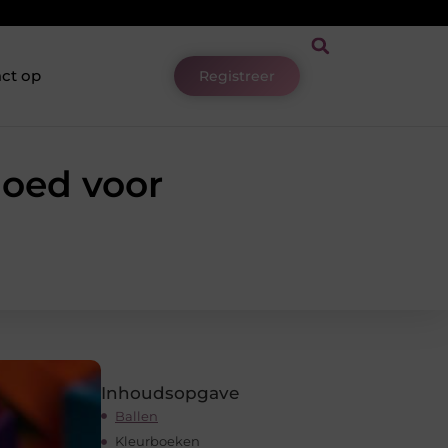
ct op
Registreer
goed voor
Inhoudsopgave
Ballen
Kleurboeken