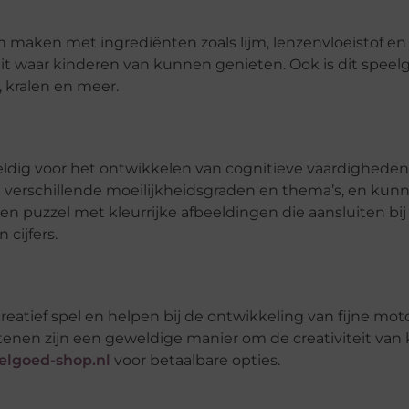
ijm maken met ingrediënten zoals lijm, lenzenvloeistof en
it waar kinderen van kunnen genieten. Ook is dit speel
, kralen en meer.
eweldig voor het ontwikkelen van cognitieve vaardighede
n verschillende moeilijkheidsgraden en thema’s, en ku
en puzzel met kleurrijke afbeeldingen die aansluiten bij
 cijfers.
tief spel en helpen bij de ontwikkeling van fijne moto
nen zijn een geweldige manier om de creativiteit van 
lgoed-shop.nl
voor betaalbare opties.