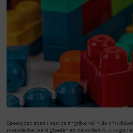
Speelgoed speelt een belangrijke rol in de ontwikke
motorische vaardigheden en bevordert hun cognitiev