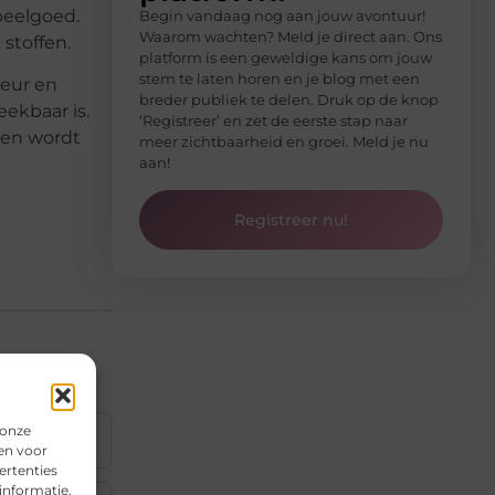
peelgoed.
Begin vandaag nog aan jouw avontuur!
Waarom wachten? Meld je direct aan. Ons
 stoffen.
platform is een geweldige kans om jouw
stem te laten horen en je blog met een
geur en
breder publiek te delen. Druk op de knop
eekbaar is.
‘Registreer’ en zet de eerste stap naar
len wordt
meer zichtbaarheid en groei. Meld je nu
aan!
Registreer nu!
 onze
▼
en voor
ertenties
informatie.