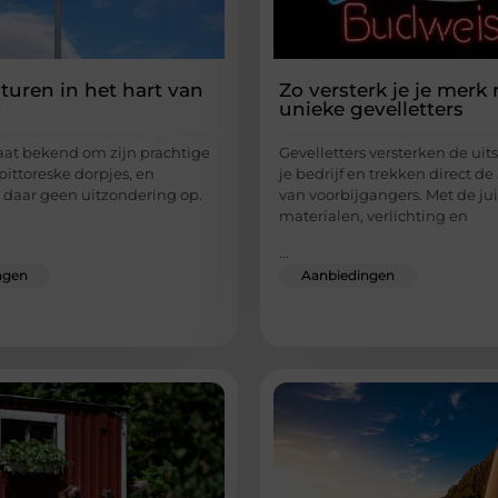
turen in het hart van
Zo versterk je je merk
d
unieke gevelletters
taat bekend om zijn prachtige
Gevelletters versterken de uit
pittoreske dorpjes, en
je bedrijf en trekken direct d
 daar geen uitzondering op.
van voorbijgangers. Met de jui
materialen, verlichting en
...
ngen
Aanbiedingen