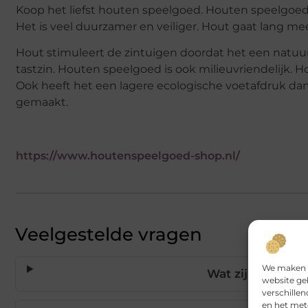
Koop het liefst houten speelgoed. Houten speelgoed
Het is veel duurzamer en veiliger. Hout gaat lang mee.
Hout stimuleert de zintuigen doordat het een natuur
tastzin. Houten speelgoed is ook milieuvriendelijk. H
Ook heeft het een lagere ecologische voetafdruk dan
gemaakt.
https://www.houtenspeelgoed-shop.nl/
Veelgestelde vragen
We maken g
Wat zijn de voo
website ge
verschille
en het met