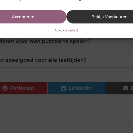
elgoed is het beste voor jonge kinderen?
Accepteren
Bekijk Voorkeuren
 goedkoop speelgoed als slijm?
Cookiebeleid
deren door met puzzels te spelen?
kt speelgoed voor alle leeftijden?
Pinterest
LinkedIn