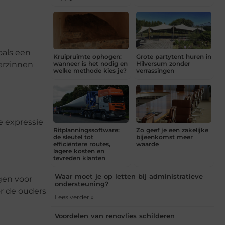
oals een
Kruipruimte ophogen:
Grote partytent huren in
erzinnen
wanneer is het nodig en
Hilversum zonder
welke methode kies je?
verrassingen
e expressie
Ritplanningssoftware:
Zo geef je een zakelijke
de sleutel tot
bijeenkomst meer
efficiëntere routes,
waarde
lagere kosten en
tevreden klanten
Waar moet je op letten bij administratieve
gen voor
ondersteuning?
or de ouders
Lees verder »
Voordelen van renovlies schilderen