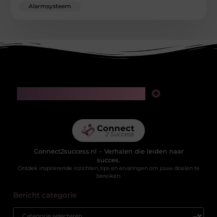
Alarmsysteem
Main Links
Linkjes kopen: slimme zet voor SEO of riskante gok?
Geld verdienen via het internet: realistische kansen in de digitale wereld
Connect2success.nl – Verhalen die leiden naar
succes.
Ontdek inspirerende inzichten, tips en ervaringen om jouw doelen te
bereiken.
Bericht categorie