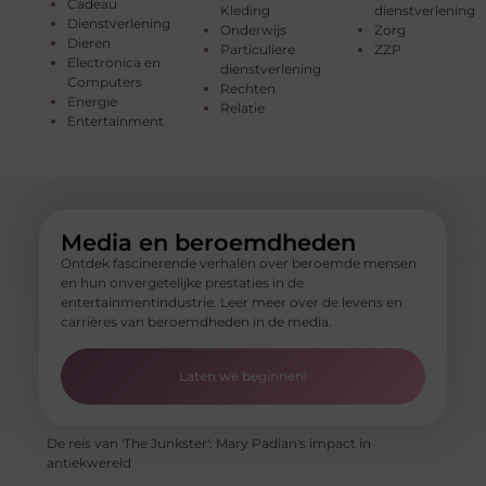
Cadeau
Kleding
dienstverlening
Dienstverlening
Onderwijs
Zorg
Dieren
Particuliere
ZZP
Electronica en
dienstverlening
Computers
Rechten
Energie
Relatie
Entertainment
Media en beroemdheden
Ontdek fascinerende verhalen over beroemde mensen
en hun onvergetelijke prestaties in de
entertainmentindustrie. Leer meer over de levens en
carrières van beroemdheden in de media.
Laten we beginnen!
De reis van 'The Junkster': Mary Padian's impact in
antiekwereld