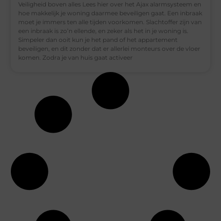
Veiligheid boven alles Lees hier over het Ajax alarmsysteem en
hoe makkelijk je woning daarmee beveiligen gaat. Een inbraak
moet je immers ten alle tijden voorkomen. Slachtoffer zijn van
een inbraak is zo’n ellende, en zeker als het in je woning is.
Simpeler dan ooit kun je het pand of het appartement
beveiligen, en dit zonder dat er allerlei monteurs over de vloer
komen. Zodra je van huis gaat activeer