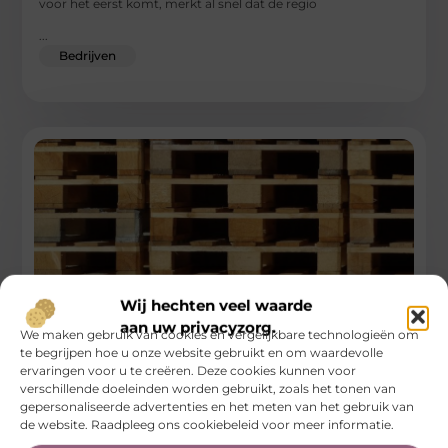
voor het eerst komt, merkt al snel dat de regio
...
Bedrijven
Wij hechten veel waarde
aan uw privacyzorg.
We maken gebruik van cookies en vergelijkbare technologieën om
te begrijpen hoe u onze website gebruikt en om waardevolle
Het risico van handmatige palletstapeling en
ervaringen voor u te creëren. Deze cookies kunnen voor
beschadigd hout
verschillende doeleinden worden gebruikt, zoals het tonen van
gepersonaliseerde advertenties en het meten van het gebruik van
Magazijnveiligheid is een onderwerp dat pas serieus
de website. Raadpleeg ons cookiebeleid voor meer informatie.
genomen wordt na een incident. Dat is jammer, want de