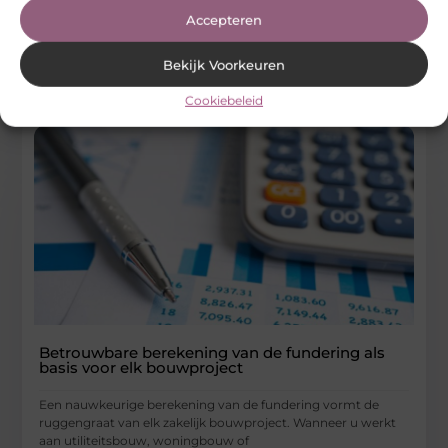
meeste ongelukken op
Accepteren
...
Bedrijven
Bekijk Voorkeuren
Cookiebeleid
Betrouwbare berekening van de fundering als
basis voor elk bouwproject
Een nauwkeurige berekening van de fundering vormt de
ruggengraat van elk zakelijk bouwproject. Wanneer u werkt
aan utiliteitsbouw, woningbouw of