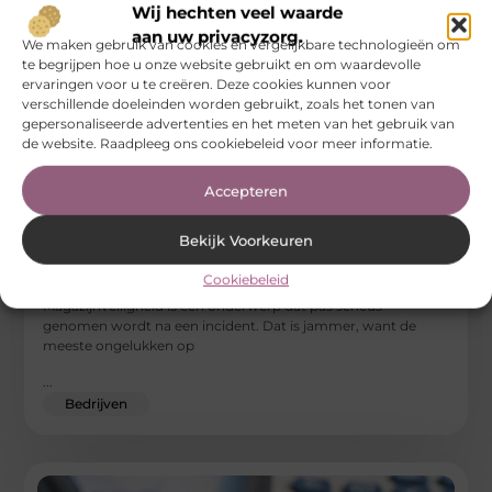
Wij hechten veel waarde
aan uw privacyzorg.
We maken gebruik van cookies en vergelijkbare technologieën om
te begrijpen hoe u onze website gebruikt en om waardevolle
ervaringen voor u te creëren. Deze cookies kunnen voor
verschillende doeleinden worden gebruikt, zoals het tonen van
gepersonaliseerde advertenties en het meten van het gebruik van
de website. Raadpleeg ons cookiebeleid voor meer informatie.
Accepteren
Bekijk Voorkeuren
Het risico van handmatige palletstapeling en
beschadigd hout
Cookiebeleid
Magazijnveiligheid is een onderwerp dat pas serieus
genomen wordt na een incident. Dat is jammer, want de
meeste ongelukken op
...
Bedrijven