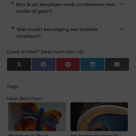
Kan ik als beveiliger werk combineren met
▼
studie of gezin?
Wat maakt beveiliging een stabiele
▼
loopbaan?
Goed artikel? Deel hem dan op:
X
Facebook
Pinterest
LinkedIn
Email
(Twitter)
Tags:
Meer Berichten
Workshops in Tilburg
Een bordestrap kiezen die