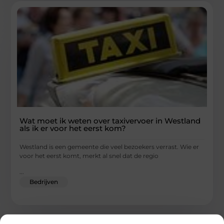
Wat moet ik weten over taxivervoer in Westland
als ik er voor het eerst kom?
Westland is een gemeente die veel bezoekers verrast. Wie er
voor het eerst komt, merkt al snel dat de regio
...
Bedrijven