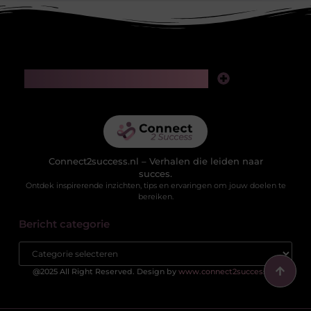
Main Links
Linkjes kopen: slimme zet voor SEO of riskante gok?
Geld verdienen via het internet: realistische kansen in de digitale wereld
Connect2success.nl – Verhalen die leiden naar
succes.
Ontdek inspirerende inzichten, tips en ervaringen om jouw doelen te
bereiken.
Bericht categorie
@2025 All Right Reserved. Design by
www.connect2success.nl.