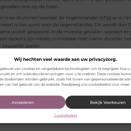
e gevallen ook op de baan.
max stuiteren voordat de tegenstander (of jij) er is / er
meer) is het punt voor de tegenstander. Dit wordt dan 1
ame wordt gespeeld. In de meeste gevallen worden er dr
ash rackets zijn hierbij onmisbaar met name doordat het
 bepaalde speler.
Wij hechten veel waarde aan uw privacyzorg.
ebruik van cookies en vergelijkbare technologieën om te begrijpen hoe u
bruikt en om waardevolle ervaringen voor u te creëren. Deze cookies kunn
nde doeleinden worden gebruikt, zoals het tonen van gepersonaliseerde adv
Pinterest
LinkedIn
en van het gebruik van de website. Raadpleeg ons cookiebeleid voor meer 
sh racket
,
www.qss-squash.nl
Accepteren
Bekijk Voorkeuren
Cookiebeleid