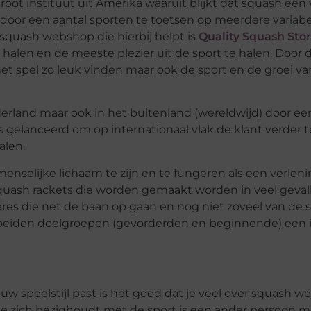
root instituut uit Amerika waaruit blijkt dat squash een
d door een aantal sporten te toetsen op meerdere variab
e squash webshop die hierbij helpt is
Quality Squash Sto
halen en de meeste plezier uit de sport te halen. Door d
et spel zo leuk vinden maar ook de sport en de groei va
erland maar ook in het buitenland (wereldwijd) door ee
 gelanceerd om op internationaal vlak de klant verder
alen.
nselijke lichaam te zijn en te fungeren als een verlen
e squash rackets die worden gemaakt worden in veel gev
es die net de baan op gaan en nog niet zoveel van de 
t beiden doelgroepen (gevorderden en beginnende) een 
w speelstijl past is het goed dat je veel over squash w
 die zich bezighoudt met de sport is een ander persoon 