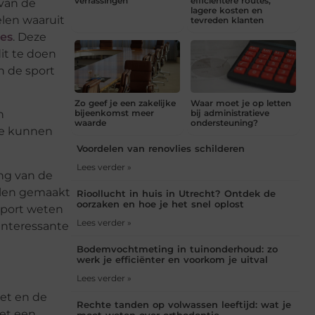
verrassingen
efficiëntere routes,
 van de
lagere kosten en
elen waaruit
tevreden klanten
res
. Deze
it te doen
n de sport
Zo geef je een zakelijke
Waar moet je op letten
bijeenkomst meer
bij administratieve
n
waarde
ondersteuning?
 te kunnen
Voordelen van renovlies schilderen
Lees verder »
ing van de
allen gemaakt
Rioollucht in huis in Utrecht? Ontdek de
oorzaken en hoe je het snel oplost
sport weten
Lees verder »
interessante
Bodemvochtmeting in tuinonderhoud: zo
werk je efficiënter en voorkom je uitval
Lees verder »
eet en de
Rechte tanden op volwassen leeftijd: wat je
met een
moet weten over orthodontie