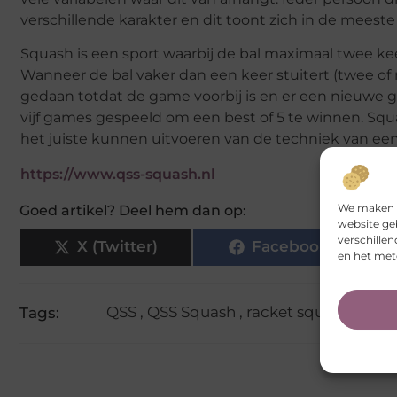
verschillende karakter en dit toont zich in de meest
Squash is een sport waarbij de bal maximaal twee keer 
Wanneer de bal vaker dan een keer stuitert (twee of 
gedaan totdat de game voorbij is en er een nieuwe g
vijf games gespeeld om een best of 5 te winnen. Squ
het juiste kunnen uitvoeren van de techniek van een
https://www.qss-squash.nl
We maken g
Goed artikel? Deel hem dan op:
website ge
verschille
X (Twitter)
Facebook
en het met
QSS
,
QSS Squash
,
racket squash
,
squa
Tags: