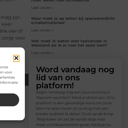
Lees verder »
 mag zijn.
Waar moet je op letten bij spatwaterdicht
schakelmateriaal
1 keer
Lees verder »
ie vier of
 zorgt voor
Wat moet ik weten over taxivervoer in
Westland als ik er voor het eerst kom?
Lees verder »
Word vandaag nog
 onze
en voor
lid van ons
ertenties
Email
informatie.
platform!
Begin vandaag nog aan jouw avontuur!
Waarom wachten? Meld je direct aan. Ons
platform is een geweldige kans om jouw
stem te laten horen en je blog met een
breder publiek te delen. Druk op de knop
‘Registreer’ en zet de eerste stap naar
meer zichtbaarheid en groei. Meld je nu