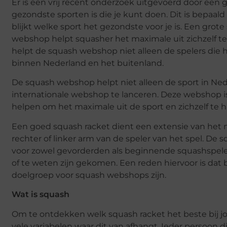
Er is een vrij recent onderzoek uitgevoerd door een g
gezondste sporten is die je kunt doen. Dit is bepaal
blijkt welke sport het gezondste voor je is. Een grot
webshop helpt squasher het maximale uit zichzelf te 
helpt de squash webshop niet alleen de spelers die h
binnen Nederland en het buitenland.
De squash webshop helpt niet alleen de sport in Ned
internationale webshop te lanceren. Deze webshop is
helpen om het maximale uit de sport en zichzelf te h
Een goed squash racket dient een extensie van het me
rechter of linker arm van de speler van het spel. D
voor zowel gevorderden als beginnende squashspeler
of te weten zijn gekomen. Een reden hiervoor is da
doelgroep voor squash webshops zijn.
Wat is squash
Om te ontdekken welk squash racket het beste bij jou
vele variabelen waar dit van afhangt. Ieder persoon