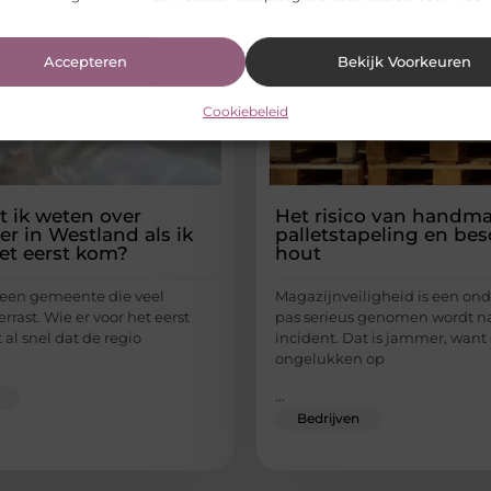
Accepteren
Bekijk Voorkeuren
Cookiebeleid
 ik weten over
Het risico van handma
er in Westland als ik
palletstapeling en be
het eerst kom?
hout
 een gemeente die veel
Magazijnveiligheid is een on
rrast. Wie er voor het eerst
pas serieus genomen wordt n
al snel dat de regio
incident. Dat is jammer, wan
ongelukken op
...
Bedrijven