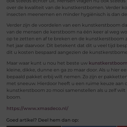
ook steeds echter uit. Mensen vragen nu ook steeds 
over de kwaliteit van de kunstkerstbomen. Verder k
insecten meenemen en minder hygiënisch is dan d
Verder zijn de voordelen van een kunstkerstboom da
van de mensen de kerstboom na één keer al weg word
op te zetten en af te breken en de kunstkerstboom zie
het jaar daarvoor. Dit betekent dat dit u veel tij
dit u kosten bespaard aangezien de kunstkerstbo
Maar waar kunt u nou het beste uw
kunstkerstboo
kleine, dikke, dunne en ga zo maar door. Als u hie
bepaald pakket erbij wilt nemen. Zo zijn er pakkett
met sneeuw. Hierdoor heeft u een ruime keuze aan o
kunstkerstboom zo mooi samenstellen als u zelf wil
boom.
https://www.xmasdeco.nl/
Goed artikel? Deel hem dan op: