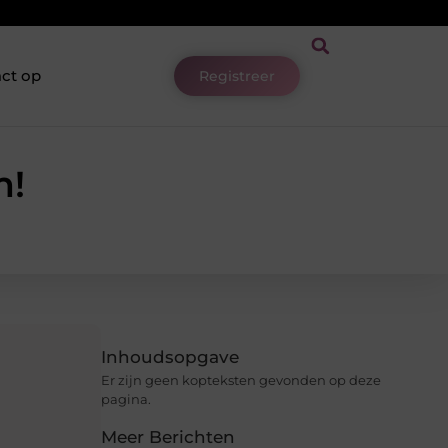
ct op
Registreer
m!
Inhoudsopgave
Er zijn geen kopteksten gevonden op deze
pagina.
Meer Berichten