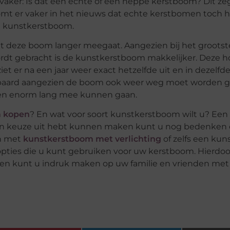
vaker: Is dat een echte of een neppe kerstboom? Dit zeg
omt er vaker in het nieuws dat echte kerstbomen toch h
e kunstkerstboom.
t deze boom langer meegaat. Aangezien bij het grootst
t gebracht is de kunstkerstboom makkelijker. Deze ho
t er na een jaar weer exact hetzelfde uit en in dezelfde 
d bespaard aangezien de boom ook weer weg moet worden 
men enorm lang mee kunnen gaan.
m kopen
? En wat voor soort kunstkerstboom wilt u? Een 
r een keuze uit hebt kunnen maken kunt u nog bedenken 
en met
kunstkerstboom met verlichting
of zelfs een ku
pties die u kunt gebruiken voor uw kerstboom. Hierdo
t en kunt u indruk maken op uw familie en vrienden me