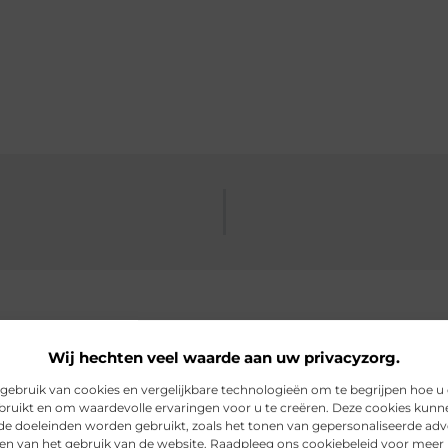
Wij hechten veel waarde aan uw privacyzorg.
rde artikelen
die u mogelijk in
ebruik van cookies en vergelijkbare technologieën om te begrijpen hoe u
bruikt en om waardevolle ervaringen voor u te creëren. Deze cookies kunn
nde doeleinden worden gebruikt, zoals het tonen van gepersonaliseerde adv
en van het gebruik van de website. Raadpleeg ons cookiebeleid voor meer 