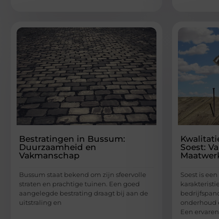
Bestratingen in Bussum:
Kwalitat
Duurzaamheid en
Soest: 
Vakmanschap
Maatwer
Bussum staat bekend om zijn sfeervolle
Soest is een
straten en prachtige tuinen. Een goed
karakterist
aangelegde bestrating draagt bij aan de
bedrijfspan
uitstraling en
onderhoud 
Een ervaren
...