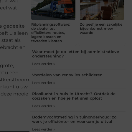
t al wat
eel wat
Ritplanningssoftware:
Zo geef je een zakelijke
e gedeelte
de sleutel tot
bijeenkomst meer
efficiëntere routes,
waarde
eft u alleen
lagere kosten en
staat als
tevreden klanten
gebracht en
Waar moet je op letten bij administratieve
ondersteuning?
Lees verder »
grote,
of u een
Voordelen van renovlies schilderen
nstkerstboom
Lees verder »
or kunt u uw
t deze mooie
Rioollucht in huis in Utrecht? Ontdek de
oorzaken en hoe je het snel oplost
Lees verder »
Bodemvochtmeting in tuinonderhoud: zo
werk je efficiënter en voorkom je uitval
Lees verder »