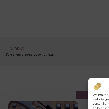
← VORIG
Een make-over voor je huis
Gerelatee
We maken g
website ge
verschille
en het met