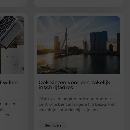
f willen
Ook kiezen voor een zakelijk
inschrijfadres
Of je nu een beginnende ondernemer
m op een
bent, of je bent al langere tijd bezig. Het
en
kan altijd aantrekkelijk zijn om
el een
...
Bedrijven