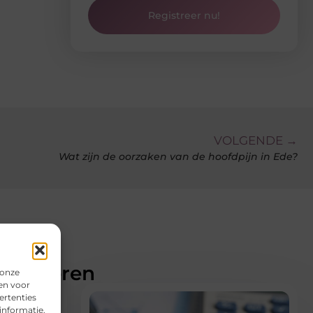
Registreer nu!
VOLGENDE →
Wat zijn de oorzaken van de hoofdpijn in Ede?
teresseren
 onze
en voor
ertenties
informatie.