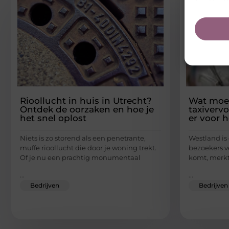
Rioollucht in huis in Utrecht?
Wat moet
Ontdek de oorzaken en hoe je
taxivervo
het snel oplost
er voor 
Niets is zo storend als een penetrante,
Westland is
muffe rioollucht die door je woning trekt.
bezoekers ve
Of je nu een prachtig monumentaal
komt, merkt 
...
...
Bedrijven
Bedrijven