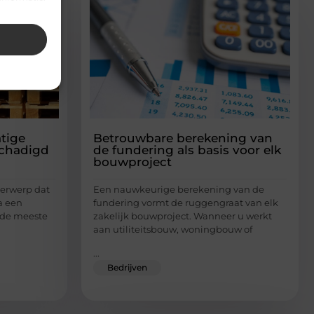
tige
Betrouwbare berekening van
schadigd
de fundering als basis voor elk
bouwproject
derwerp dat
Een nauwkeurige berekening van de
a een
fundering vormt de ruggengraat van elk
t de meeste
zakelijk bouwproject. Wanneer u werkt
aan utiliteitsbouw, woningbouw of
...
Bedrijven