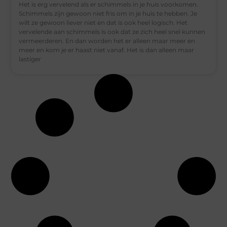
Het is erg vervelend als er schimmels in je huis voorkomen.
Schimmels zijn gewoon niet fris om in je huis te hebben. Je
wilt ze gewoon liever niet en dat is ook heel logisch. Het
vervelende aan schimmels is ook dat ze zich heel snel kunnen
vermeerderen. En dan worden het er alleen maar meer en
meer en kom je er haast niet vanaf. Het is dan alleen maar
lastiger