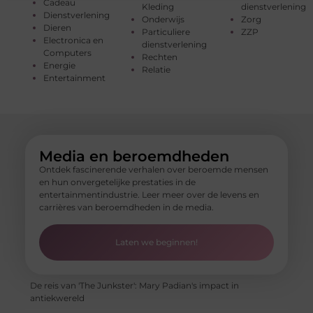
Cadeau
Kleding
dienstverlening
Dienstverlening
Onderwijs
Zorg
Dieren
Particuliere
ZZP
Electronica en
dienstverlening
Computers
Rechten
Energie
Relatie
Entertainment
Media en beroemdheden
Ontdek fascinerende verhalen over beroemde mensen
en hun onvergetelijke prestaties in de
entertainmentindustrie. Leer meer over de levens en
carrières van beroemdheden in de media.
Laten we beginnen!
De reis van 'The Junkster': Mary Padian's impact in
antiekwereld