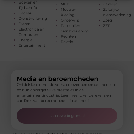
Boeken en
MKB
Zakelijk
Tijdschriften
Mode en
Zakelijke
Cadeau
Kleding
dienstverlening
Dienstverlening
Onderwijs
Zorg
Dieren
Particuliere
ZZP
Electronica en
dienstverlening
Computers
Rechten
Energie
Relatie
Entertainment
Media en beroemdheden
Ontdek fascinerende verhalen over beroemde mensen
en hun onvergetelijke prestaties in de
entertainmentindustrie. Leer meer over de levens en
carrières van beroemdheden in de media.
Laten we beginnen!