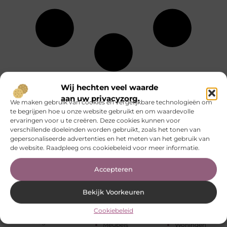
Eten en drinken
Sport
Alle
Wij hechten veel waarde
Financieel
Startpaginas
onderwerpen
Gezondheid
Telefonie
aan uw privacyzorg.
We maken gebruik van cookies en vergelijkbare technologieën om
Groothandel
Testing
te begrijpen hoe u onze website gebruikt en om waardevolle
Aanbiedingen
Hobby en vrije
Toerisme
ervaringen voor u te creëren. Deze cookies kunnen voor
Adverteren
tijd
Tuin en
verschillende doeleinden worden gebruikt, zoals het tonen van
Afvalverwerking
Horeca
buitenleven
gepersonaliseerde advertenties en het meten van het gebruik van
Alarmsysteem
Huishoudelijk
Tweewielers
de website. Raadpleeg ons cookiebeleid voor meer informatie.
Auto’s en
Industrie
Vakantie
Motoren
Internet
Verbouwen
Banen en
Accepteren
Internet
Vervoer en
opleidingen
marketing
transport
Beauty en
Kinderen
Webdesign
Bekijk Voorkeuren
verzorging
Management
Wijn
Bedrijven
Marketing
Winkelen
Cookiebeleid
Bloemen
Media
Woning en Tuin
Blog
Meubels
Woningen