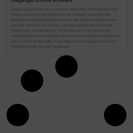
toegangscontrole software
Toegangscontrole van elocktron We willen allemaal het liefst
onze woning of bedrijfspanden en winkels goed kunnen
afsluiten of een bepaalde kamer in een gebouw waar je niet
zomaar binnen kunt treden. Hier zijn allerlei verschillende
opties voor om de kamer of het gebouw af te sluiten de
makkelijkste en meest gebruikte het normale slot waar je een
sleutel voor nodig hebt, maar tegenwoordig kunnen er ook
dubbele sloten worden geplaatst