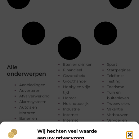
Eten en drinken
Sport
Alle
Financieel
Startpaginas
onderwerpen
Gezondheid
Telefonie
Groothandel
Testing
Aanbiedingen
Hobby en vrije
Toerisme
Adverteren
tijd
Tuin en
Afvalverwerking
Horeca
buitenleven
Alarmsysteem
Huishoudelijk
Tweewielers
Auto’s en
Industrie
Vakantie
Motoren
Internet
Verbouwen
Banen en
Internet
Vervoer en
opleidingen
marketing
transport
Beauty en
Wij hechten veel waarde
Kinderen
Webdesign
verzorging
Management
Wijn
aan uw privacyzorg.