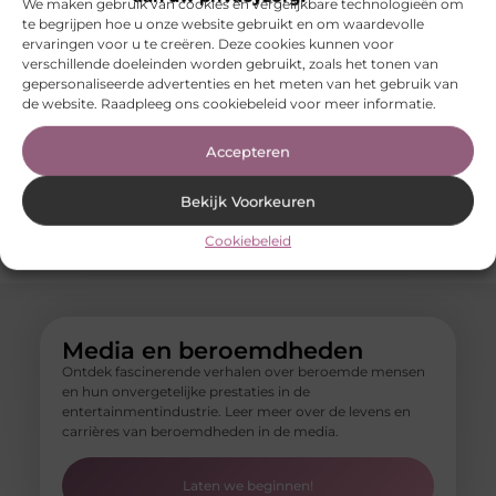
We maken gebruik van cookies en vergelijkbare technologieën om
Bedrijven
Marketing
Winkelen
te begrijpen hoe u onze website gebruikt en om waardevolle
Bloemen
Media
Woning en Tuin
ervaringen voor u te creëren. Deze cookies kunnen voor
Blog
Meubels
Woningen
verschillende doeleinden worden gebruikt, zoals het tonen van
Boeken en
MKB
Zakelijk
gepersonaliseerde advertenties en het meten van het gebruik van
Tijdschriften
Mode en
Zakelijke
de website. Raadpleeg ons cookiebeleid voor meer informatie.
Cadeau
Kleding
dienstverlening
Dienstverlening
Onderwijs
Zorg
Dieren
Accepteren
Particuliere
ZZP
Electronica en
dienstverlening
Computers
Rechten
Bekijk Voorkeuren
Energie
Relatie
Entertainment
Cookiebeleid
Media en beroemdheden
Ontdek fascinerende verhalen over beroemde mensen
en hun onvergetelijke prestaties in de
entertainmentindustrie. Leer meer over de levens en
carrières van beroemdheden in de media.
Laten we beginnen!