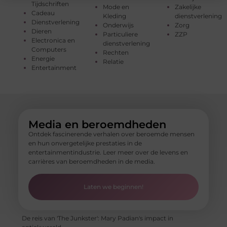
Tijdschriften
Mode en
Zakelijke
Cadeau
Kleding
dienstverlening
Dienstverlening
Onderwijs
Zorg
Dieren
Particuliere
ZZP
Electronica en
dienstverlening
Computers
Rechten
Energie
Relatie
Entertainment
Media en beroemdheden
Ontdek fascinerende verhalen over beroemde mensen
en hun onvergetelijke prestaties in de
entertainmentindustrie. Leer meer over de levens en
carrières van beroemdheden in de media.
Laten we beginnen!
De reis van 'The Junkster': Mary Padian's impact in