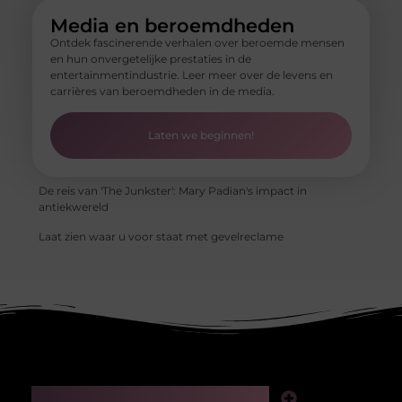
Media en beroemdheden
Ontdek fascinerende verhalen over beroemde mensen
en hun onvergetelijke prestaties in de
entertainmentindustrie. Leer meer over de levens en
carrières van beroemdheden in de media.
Laten we beginnen!
De reis van 'The Junkster': Mary Padian's impact in
antiekwereld
Laat zien waar u voor staat met gevelreclame
Main Links