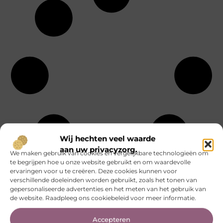
Wij hechten veel waarde
aan uw privacyzorg.
We maken gebruik van cookies en vergelijkbare technologieën om
te begrijpen hoe u onze website gebruikt en om waardevolle
ervaringen voor u te creëren. Deze cookies kunnen voor
verschillende doeleinden worden gebruikt, zoals het tonen van
Eten en drinken
Sport
Alle
gepersonaliseerde advertenties en het meten van het gebruik van
Financieel
Startpaginas
onderwerpen
de website. Raadpleeg ons cookiebeleid voor meer informatie.
Gezondheid
Telefonie
Groothandel
Testing
Aanbiedingen
Hobby en vrije
Toerisme
Accepteren