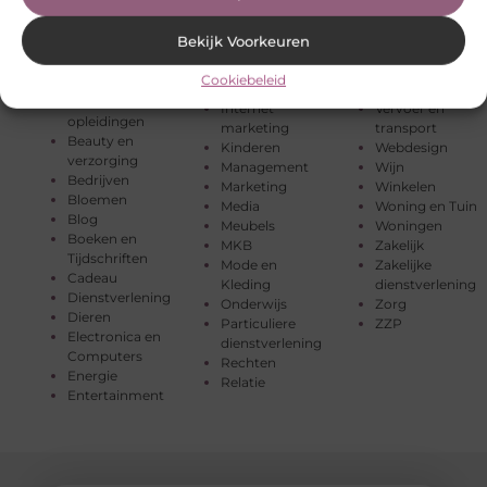
Adverteren
tijd
Tuin en
Afvalverwerking
Horeca
buitenleven
Bekijk Voorkeuren
Alarmsysteem
Huishoudelijk
Tweewielers
Auto’s en
Industrie
Vakantie
Cookiebeleid
Motoren
Internet
Verbouwen
Banen en
Internet
Vervoer en
opleidingen
marketing
transport
Beauty en
Kinderen
Webdesign
verzorging
Management
Wijn
Bedrijven
Marketing
Winkelen
Bloemen
Media
Woning en Tuin
Blog
Meubels
Woningen
Boeken en
MKB
Zakelijk
Tijdschriften
Mode en
Zakelijke
Cadeau
Kleding
dienstverlening
Dienstverlening
Onderwijs
Zorg
Dieren
Particuliere
ZZP
Electronica en
dienstverlening
Computers
Rechten
Energie
Relatie
Entertainment