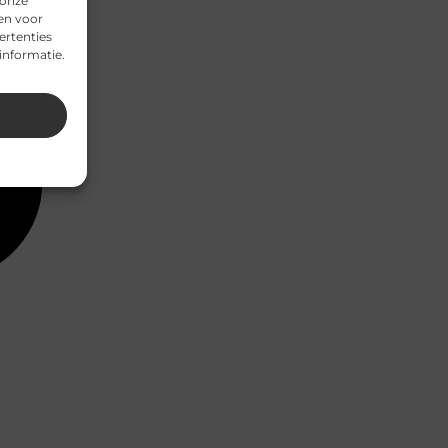
 onze
en voor
ertenties
informatie.