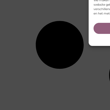
We maken g
website ge
verschille
en het met