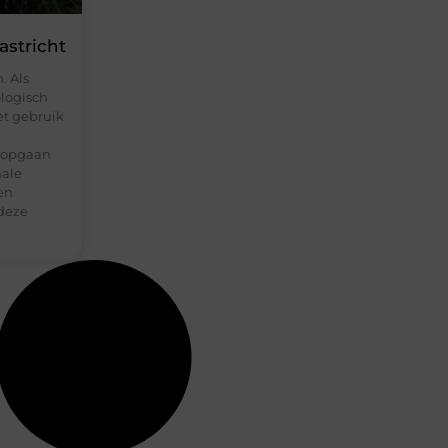
astricht
. Als
ologisch
et gebruik
s opgaan
male
en
 deze