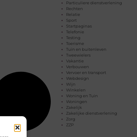
Particuliere dienstverlening
Rechten
Relatie
Sport
Startpaginas
Telefonie
Testing
Toerisme
Tuin en buitenleven
Tweewielers
Vakantie
Verbouwen
Vervoer en transport
Webdesign
Wijn
Winkelen
Woning en Tuin
Woningen
Zakelijk
Zakelijke dienstverlening
Zorg
ZZP