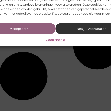
ebruik van cookies en vergelijkbare technologieën om te begrijpen hoe u
bruikt en om waardevolle ervaringen voor u te creëren. Deze cookies kunn
nde doeleinden worden gebruikt, zoals het tonen van gepersonaliseerde adv
en van het gebruik van de website. Raadpleeg ons cookiebeleid voor meer 
Accepteren
Bekijk Voorkeuren
Cookiebeleid