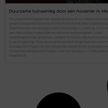
Duurzame tuinaanleg door een hovenier in Ma
Duurzaamheid speelt een steeds grotere rol in moderne tuinen
gespecialiseerde hovenier in Maastricht biedt Alex Gisbertz ec
verantwoorde oplossingen voor tuinaanleg in Limburg. Door h
van natuurlijke materialen en slimme technologieën, zoals
waterbesparende systemen, creëert hij tuinen die harmonieu
in de omgeving. Deze duurzame aanpak zorgt voor een mini
ecologische impact en een blijvende schoonheid. Innovatieve 
milieuvriendelijke technieken voor tuinaanleg in Limburg Bij
hovenier in