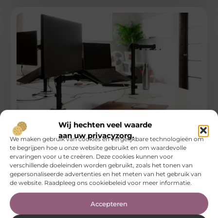
Computers en accessoires voor bedrijven bij
Wij hechten veel waarde
Yorcom.nl
aan uw privacyzorg.
We maken gebruik van cookies en vergelijkbare technologieën om
te begrijpen hoe u onze website gebruikt en om waardevolle
De beste keuze voor zakelijke gebruikers Wanneer je als
ervaringen voor u te creëren. Deze cookies kunnen voor
bedrijf op zoek bent naar betrouwbare computers en
verschillende doeleinden worden gebruikt, zoals het tonen van
accessoires, is het
gepersonaliseerde advertenties en het meten van het gebruik van
...
de website. Raadpleeg ons cookiebeleid voor meer informatie.
Electronica En Computers
Accepteren