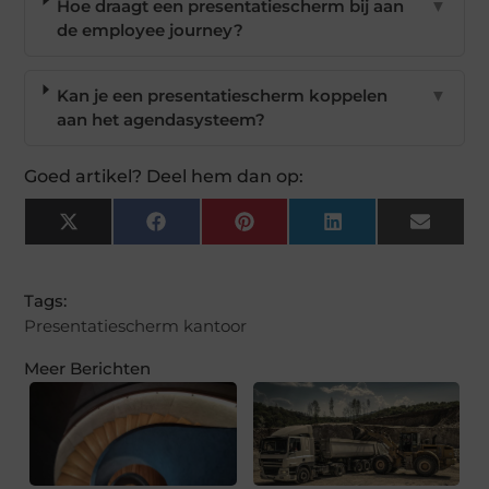
Hoe draagt een presentatiescherm bij aan
▼
de employee journey?
Kan je een presentatiescherm koppelen
▼
aan het agendasysteem?
Goed artikel? Deel hem dan op:
X
Facebook
Pinterest
LinkedIn
Email
(Twitter)
Tags:
Presentatiescherm kantoor
Meer Berichten