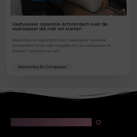
Vaatwasser reparatie Amsterdam over de
vaatwasser die niet wil starten
Reparatie van apparaten door vaatwasser reparatie
Amsterdam Is het niet mogelijk om uw vaatwasser te
starten? Het bezit van een
...
Electronica En Computers
Main Links
Linkjes kopen: slimme zet voor SEO of riskante gok?
Geld verdienen via het internet: realistische kansen in de digitale wereld