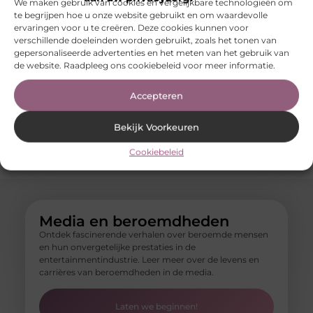
We maken gebruik van cookies en vergelijkbare technologieën om
Bedrijven
Marketing
Winkelen
te begrijpen hoe u onze website gebruikt en om waardevolle
Bloemen
Media
Woning en Tuin
ervaringen voor u te creëren. Deze cookies kunnen voor
Blog
Meubels
Woningen
verschillende doeleinden worden gebruikt, zoals het tonen van
Boeken en
MKB
Zakelijk
gepersonaliseerde advertenties en het meten van het gebruik van
Tijdschriften
Mode en
Zakelijke
de website. Raadpleeg ons cookiebeleid voor meer informatie.
Cadeau
Kleding
dienstverlening
Dienstverlening
Onderwijs
Zorg
Dieren
Accepteren
Particuliere
ZZP
Electronica en
dienstverlening
Computers
Rechten
Bekijk Voorkeuren
Energie
Relatie
Entertainment
Cookiebeleid
Media en beroemdheden
Ontdek fascinerende verhalen over beroemde mensen
en hun onvergetelijke prestaties in de
entertainmentindustrie. Leer meer over de levens en
carrières van beroemdheden in de media.
Laten we beginnen!