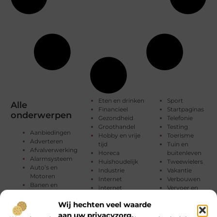
Eten en drinken
Sport
Alle
Financieel
Startpaginas
onderwerpen
Gezondheid
Telefonie
Groothandel
Testing
Aanbiedingen
Hobby en vrije
Toerisme
Adverteren
tijd
Tuin en
Afvalverwerking
Horeca
buitenleven
Alarmsysteem
Huishoudelijk
Tweewielers
Auto’s en
Industrie
Vakantie
Motoren
Internet
Verbouwen
Banen en
Internet
Vervoer en
opleidingen
marketing
transport
Beauty en
Wij hechten veel waarde
Kinderen
Webdesign
verzorging
Management
Wijn
aan uw privacyzorg.