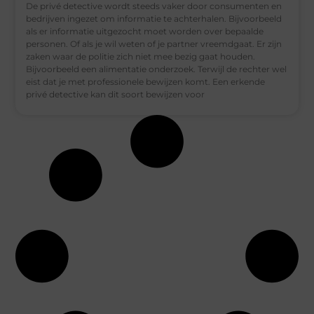
De privé detective wordt steeds vaker door consumenten en
bedrijven ingezet om informatie te achterhalen. Bijvoorbeeld
als er informatie uitgezocht moet worden over bepaalde
personen. Of als je wil weten of je partner vreemdgaat. Er zijn
zaken waar de politie zich niet mee bezig gaat houden.
Bijvoorbeeld een alimentatie onderzoek. Terwijl de rechter wel
eist dat je met professionele bewijzen komt. Een erkende
privé detective kan dit soort bewijzen voor