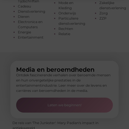
Tijdschriften
Mode en
Zakelijke
Cadeau
Kleding
dienstverlening
Dienstverlening
Onderwijs
Zorg
Dieren
Particuliere
ZZP
Electronica en
dienstverlening
Computers
Rechten
Energie
Relatie
Entertainment
Media en beroemdheden
Ontdek fascinerende verhalen over beroemde mensen
en hun onvergetelijke prestaties in de
entertainmentindustrie. Leer meer over de levens en
carrières van beroemdheden in de media.
Laten we beginnen!
De reis van 'The Junkster': Mary Padian's impact in
antiekwereld