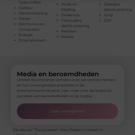
Tijdschriften
Mode en
Zakelijke
Cadeau
Kleding
dienstverlening
Dienstverlening
Onderwijs
Zorg
Dieren
Particuliere
ZZP
Electronica en
dienstverlening
Computers
Rechten
Energie
Relatie
Entertainment
Media en beroemdheden
Ontdek fascinerende verhalen over beroemde mensen
en hun onvergetelijke prestaties in de
entertainmentindustrie. Leer meer over de levens en
carrières van beroemdheden in de media.
Laten we beginnen!
De reis van 'The Junkster': Mary Padian's impact in