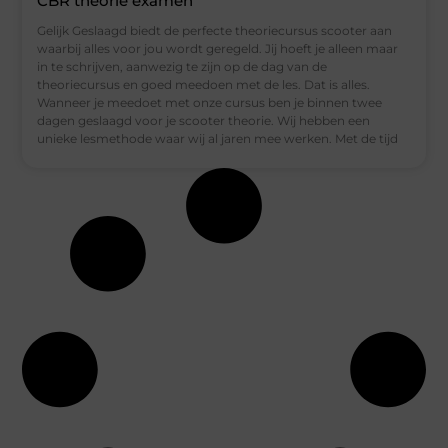
CBR theorie examen
Gelijk Geslaagd biedt de perfecte theoriecursus scooter aan
waarbij alles voor jou wordt geregeld. Jij hoeft je alleen maar
in te schrijven, aanwezig te zijn op de dag van de
theoriecursus en goed meedoen met de les. Dat is alles.
Wanneer je meedoet met onze cursus ben je binnen twee
dagen geslaagd voor je scooter theorie. Wij hebben een
unieke lesmethode waar wij al jaren mee werken. Met de tijd