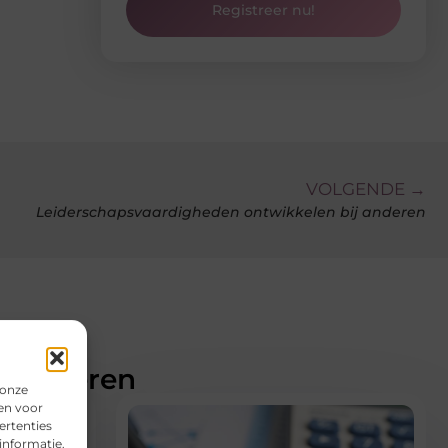
Registreer nu!
VOLGENDE →
Leiderschapsvaardigheden ontwikkelen bij anderen
teresseren
 onze
en voor
ertenties
informatie.