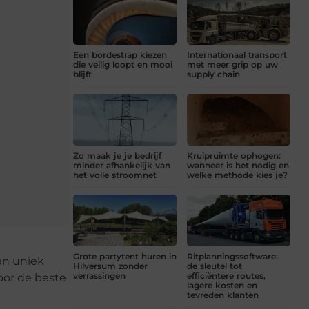
Een bordestrap kiezen
Internationaal transport
die veilig loopt en mooi
met meer grip op uw
blijft
supply chain
Zo maak je je bedrijf
Kruipruimte ophogen:
minder afhankelijk van
wanneer is het nodig en
het volle stroomnet
welke methode kies je?
Grote partytent huren in
Ritplanningssoftware:
een uniek
Hilversum zonder
de sleutel tot
verrassingen
efficiëntere routes,
oor de beste
lagere kosten en
tevreden klanten