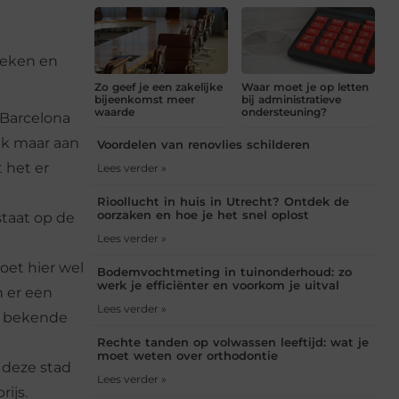
oeken en
Zo geef je een zakelijke
Waar moet je op letten
bijeenkomst meer
bij administratieve
waarde
ondersteuning?
 Barcelona
enk maar aan
Voordelen van renovlies schilderen
 het er
Lees verder »
Rioollucht in huis in Utrecht? Ontdek de
oorzaken en hoe je het snel oplost
staat op de
Lees verder »
 moet hier wel
Bodemvochtmeting in tuinonderhoud: zo
werk je efficiënter en voorkom je uitval
n er een
Lees verder »
e bekende
Rechte tanden op volwassen leeftijd: wat je
moet weten over orthodontie
 deze stad
Lees verder »
ijs.