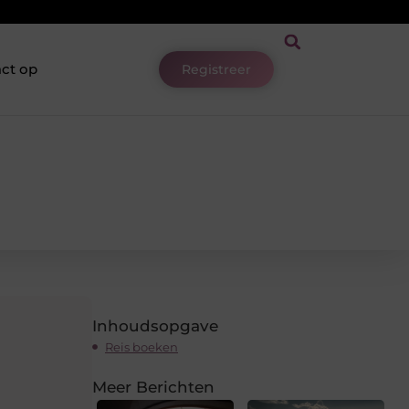
ct op
Registreer
Inhoudsopgave
Reis boeken
Meer Berichten