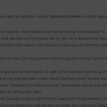
r een aantal redenen welke
Spaanse steden
je moet bez
van Spanje. Niet alleen door de bekende voetbalclub FC
ok de rijke architectuur die te zien is in Barcelona. D
amilia. Niet alleen van buiten, maar ook van binnen ziet
bra te zien. Dit bouwwerk stamt nog de Moorse tijd en 
 het Iberisch schiereiland. Al rijdt al het verkeer rechts, je
 is erg aangenaam want alles is belastingvrij. Verder ka
aar Gibraltar om bekend staat. Daarnaast kan je ook d
st van Afrika kan zien.
 van Spanje is zeker de moeite waard om te bezoeken. In
e wat tapas eet, die tevens te koop zijn voor een lage pr