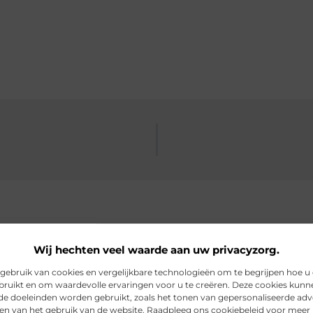
Wij hechten veel waarde aan uw privacyzorg.
rde artikelen
die u mogelijk in
ebruik van cookies en vergelijkbare technologieën om te begrijpen hoe u
bruikt en om waardevolle ervaringen voor u te creëren. Deze cookies kunn
nde doeleinden worden gebruikt, zoals het tonen van gepersonaliseerde adv
en van het gebruik van de website. Raadpleeg ons cookiebeleid voor meer 