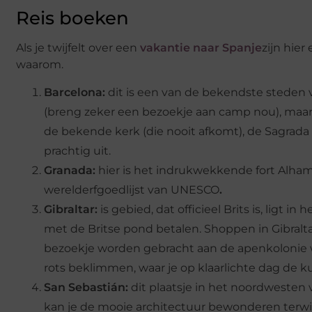
Reis boeken
Als je twijfelt over een
vakantie naar Spanje
zijn hie
waarom.
Barcelona:
dit is een van de bekendste steden 
(breng zeker een bezoekje aan camp nou), maar o
de bekende kerk (die nooit afkomt), de Sagrada F
prachtig uit.
Granada:
hier is het indrukwekkende fort Alham
werelderfgoedlijst van UNESCO
.
Gibraltar:
is gebied, dat officieel Brits is, ligt in
met de Britse pond betalen. Shoppen in Gibraltar
bezoekje worden gebracht aan de apenkolonie w
rots beklimmen, waar je op klaarlichte dag de ku
San Sebastián:
dit plaatsje in het noordwesten
kan je de mooie architectuur bewonderen terwijl j