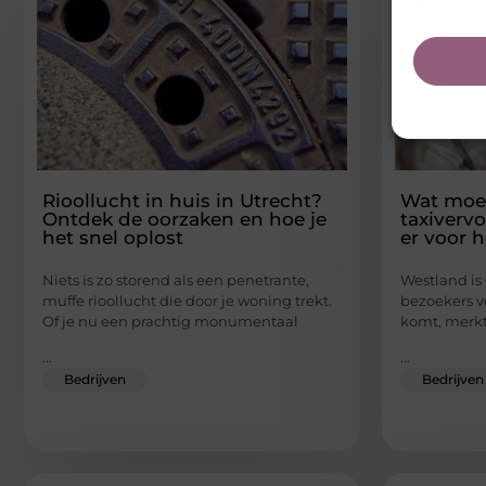
Rioollucht in huis in Utrecht?
Wat moet
Ontdek de oorzaken en hoe je
taxivervo
het snel oplost
er voor 
Niets is zo storend als een penetrante,
Westland is
muffe rioollucht die door je woning trekt.
bezoekers ve
Of je nu een prachtig monumentaal
komt, merkt 
...
...
Bedrijven
Bedrijven