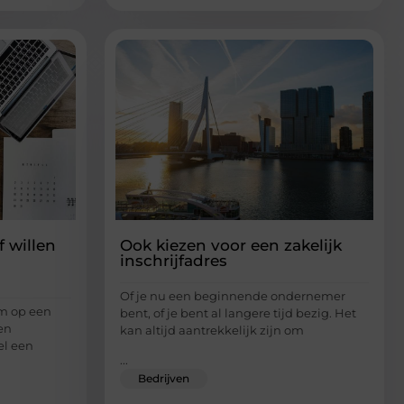
f willen
Ook kiezen voor een zakelijk
inschrijfadres
Of je nu een beginnende ondernemer
m op een
bent, of je bent al langere tijd bezig. Het
en
kan altijd aantrekkelijk zijn om
el een
...
Bedrijven