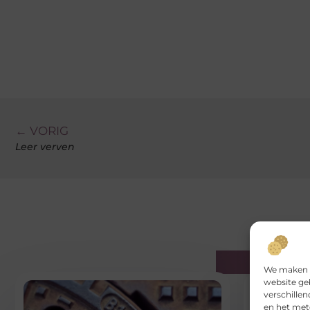
← VORIG
Leer verven
Gerelatee
We maken g
website ge
verschille
en het met