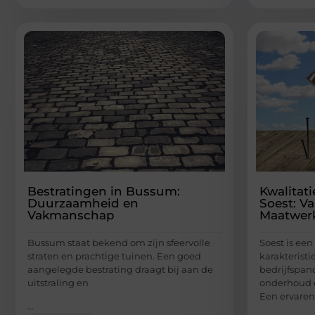
Bestratingen in Bussum:
Kwalitat
Duurzaamheid en
Soest: 
Vakmanschap
Maatwer
Bussum staat bekend om zijn sfeervolle
Soest is een
straten en prachtige tuinen. Een goed
karakterist
aangelegde bestrating draagt bij aan de
bedrijfspan
uitstraling en
onderhoud 
Een ervaren
...