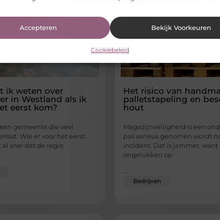
Accepteren
Bekijk Voorkeuren
Cookiebeleid
 ik weten over
Het risico van handma
er in Westland als ik
palletstapeling en be
het eerst kom?
hout
 een gemeente die veel
Magazijnveiligheid is een on
rrast. Wie er voor het eerst
pas serieus genomen wordt n
al snel dat de regio
incident. Dat is jammer, wan
ongelukken op
...
Bedrijven