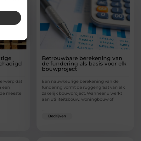
tige
Betrouwbare berekening van
schadigd
de fundering als basis voor elk
bouwproject
derwerp dat
Een nauwkeurige berekening van de
a een
fundering vormt de ruggengraat van elk
t de meeste
zakelijk bouwproject. Wanneer u werkt
aan utiliteitsbouw, woningbouw of
...
Bedrijven