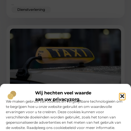
...
Dienstverlening
Wij hechten veel waarde
Wanneer is het rendabel om een taxi te kiezen?
aan uw privacyzorg.
We maken gebruik van cookies en vergelijkbare technologieën om
Stel je voor: je staat midden in de stad en hebt dringend een
te begrijpen hoe u onze website gebruikt en om waardevolle
vervoermiddel nodig. Je hebt verschillende opties,
ervaringen voor u te creëren. Deze cookies kunnen voor
waaronder
verschillende doeleinden worden gebruikt, zoals het tonen van
gepersonaliseerde advertenties en het meten van het gebruik van
...
de website. Raadpleeg ons cookiebeleid voor meer informatie.