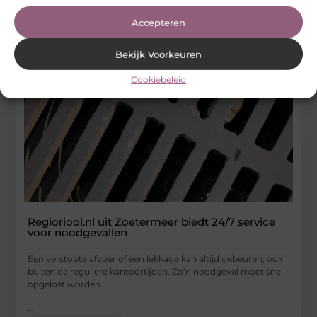
Dienstverlening
Accepteren
Bekijk Voorkeuren
Cookiebeleid
Regioriool.nl uit Zoetermeer biedt 24/7 service
voor noodgevallen
Een verstopte afvoer of een lekkage kan altijd gebeuren, ook
buiten de reguliere kantoortijden. Zo’n noodgeval moet snel
opgelost worden
...