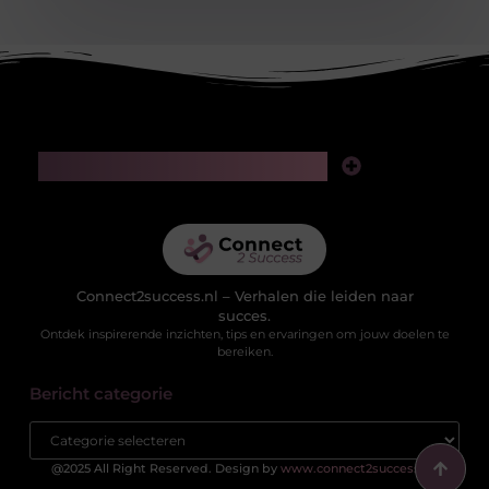
Main Links
Linkjes kopen: slimme zet voor SEO of riskante gok?
Geld verdienen via het internet: realistische kansen in de digitale wereld
Connect2success.nl – Verhalen die leiden naar
succes.
Ontdek inspirerende inzichten, tips en ervaringen om jouw doelen te
bereiken.
Bericht categorie
@2025 All Right Reserved. Design by
www.connect2success.nl.