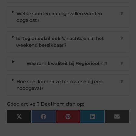
Welke soorten noodgevallen worden
▼
opgelost?
Is Regioriool.nl ook 's nachts en in het
▼
weekend bereikbaar?
Waarom kwaliteit bij Regioriool.nl?
▼
Hoe snel komen ze ter plaatse bij een
▼
noodgeval?
Goed artikel? Deel hem dan op:
X
Facebook
Pinterest
LinkedIn
Email
(Twitter)