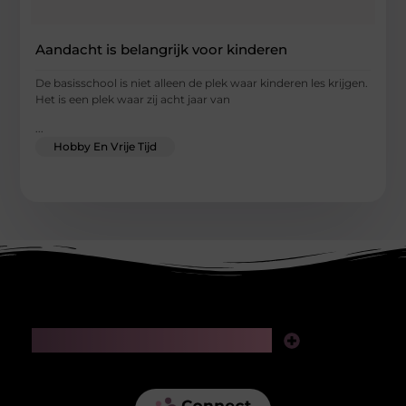
Aandacht is belangrijk voor kinderen
De basisschool is niet alleen de plek waar kinderen les krijgen.
Het is een plek waar zij acht jaar van
...
Hobby En Vrije Tijd
Main Links
Linkjes kopen: slimme zet voor SEO of riskante gok?
Geld verdienen via het internet: realistische kansen in de digitale wereld