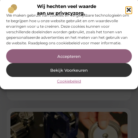
Wij hechten veel waarde
aan uw privacyzorg.
We maken gebruik van cookies en vergelijkbare technologieën om
te begrijpen hoe u onze website gebruikt en om waardevolle
ervaringen voor u te creëren. Deze cookies kunnen voor
verschillende doeleinden worden gebruikt, zoals het tonen van
gepersonaliseerde advertenties en het meten van het gebruik van
de website. Raadpleeg ons cookiebeleid voor meer informatie.
Workshops in Tilburg ontdekken als nieuwe
hobby
Accepteren
Wie op zoek is naar iets nieuws om de weekenden mee te
vullen, komt vaak uit bij dezelfde suggesties: sporten,
Bekijk Voorkeuren
...
Cookiebeleid
Hobby En Vrije Tijd