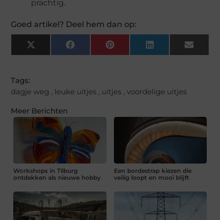
prachtig.
Goed artikel? Deel hem dan op:
X
Facebook
Pinterest
LinkedIn
Email
(Twitter)
Tags:
dagje weg
,
leuke uitjes
,
uitjes
,
voordelige uitjes
Meer Berichten
Workshops in Tilburg
Een bordestrap kiezen die
ontdekken als nieuwe hobby
veilig loopt en mooi blijft