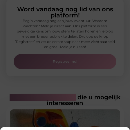
Word vandaag nog lid van ons
platform!
Begin vandaag nog aan jouw avontuur! Waarom
wachten? Meld je direct aan. Ons platform is een
geweldige kans om jouw stem te laten horen en je blog
met een breder publiek te delen. Druk op de knop
‘Registreer’ en zet de eerste stap naar meer zichtbaarheid
en groei. Meld je nu aan!
Registreer nu!
Gerelateerde artikelen
die u mogelijk
interesseren