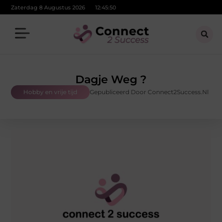
Zaterdag 8 Augustus 2026
12:45:51
Dagje Weg ?
Hobby en vrije tijd
Gepubliceerd Door Connect2Success.nl