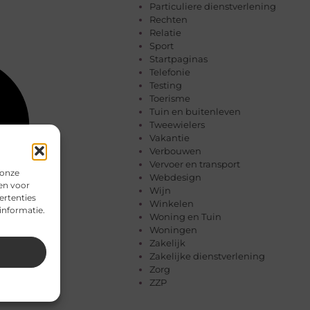
Particuliere dienstverlening
Rechten
Relatie
Sport
Startpaginas
Telefonie
Testing
Toerisme
Tuin en buitenleven
Tweewielers
Vakantie
Verbouwen
Vervoer en transport
 onze
Webdesign
en voor
Wijn
ertenties
Winkelen
informatie.
Woning en Tuin
Woningen
Zakelijk
Zakelijke dienstverlening
Zorg
ZZP