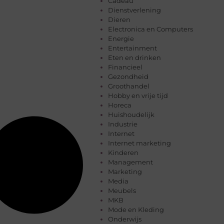
Cadeau
Dienstverlening
Dieren
Electronica en Computers
Energie
Entertainment
Eten en drinken
Financieel
Gezondheid
Groothandel
Hobby en vrije tijd
Horeca
Huishoudelijk
Industrie
Internet
Internet marketing
Kinderen
Management
Marketing
Media
Meubels
MKB
Mode en Kleding
Onderwijs