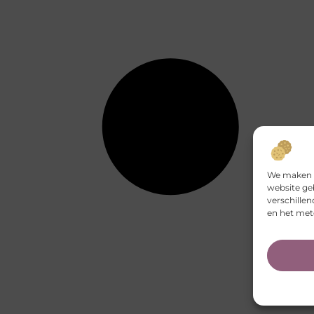
We maken g
website ge
verschille
en het met