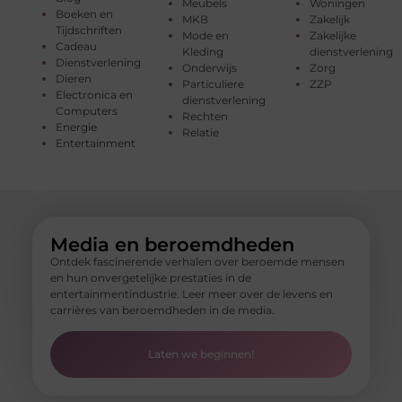
Meubels
Woningen
Boeken en
MKB
Zakelijk
Tijdschriften
Mode en
Zakelijke
Cadeau
Kleding
dienstverlening
Dienstverlening
Onderwijs
Zorg
Dieren
Particuliere
ZZP
Electronica en
dienstverlening
Computers
Rechten
Energie
Relatie
Entertainment
Media en beroemdheden
Ontdek fascinerende verhalen over beroemde mensen
en hun onvergetelijke prestaties in de
entertainmentindustrie. Leer meer over de levens en
carrières van beroemdheden in de media.
Laten we beginnen!