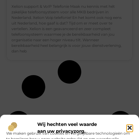
Xelion support & VoIP Telefonie Maak nu kennis met hét
zakelijke telefoonsysteem voor alle MKB bedrijven in
Nederland. Xelion Voip telefonie! En het komt ook nog eens
uit Nederland, hoe gaaf is dat? Tijd om er meet over te
vertellen. Xelion is een geavanceerd en zeer compleet
telefoonsysteem waarmee je de bereikbaarheid van jou
organisatie naar een hoger niveau tilt. Wanneer
bereikbaarheid heel belangrijk is voor jouw dienstverlening,
dan heb
Wij hechten veel waarde
aan uw privacyzorg.
We maken gebruik van cookies en vergelijkbare technologieën om
te begrijpen hoe u onze website gebruikt en om waardevolle