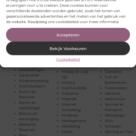
ervaringen voor u te creëren. Deze cookies kunnen voor
verschillende doeleinden worden gebruikt, zoals het tonen van
gepersonaliseerde advertenties en het meten van het gebruik van
de website. Raadpleeg ons cookiebeleid voor meer informatie.
Accepteren
Bekijk Voorkeuren
Eten en drinken
Sport
Alle
Financieel
Startpaginas
onderwerpen
Cookiebeleid
Gezondheid
Telefonie
Groothandel
Testing
Aanbiedingen
Hobby en vrije
Toerisme
Adverteren
tijd
Tuin en
Afvalverwerking
Horeca
buitenleven
Alarmsysteem
Huishoudelijk
Tweewielers
Auto’s en
Industrie
Vakantie
Motoren
Internet
Verbouwen
Banen en
Internet
Vervoer en
opleidingen
marketing
transport
Beauty en
Kinderen
Webdesign
verzorging
Management
Wijn
Bedrijven
Marketing
Winkelen
Bloemen
Media
Woning en Tuin
Blog