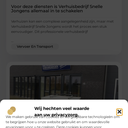
Voor deze diensten is Verhuisbedrijf Snelle
Jongens allemaal in te schakelen
Verhuizen kan een complexe aangelegenheid zijn, maar met
Verhuisbedrijf Snelle Jongens wordt het proces een stuk
eenvoudiger. Dit professionele verhuisbedrijf
...
Vervoer En Transport
Wij hechten veel waarde
aan uw privacyzorg.
We maken gebruik van cookies en vergelijkbare technologieën om
te begrijpen hoe u onze website gebruikt en om waardevolle
ervaringen voor u te creëren. Deze cookies kunnen voor