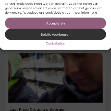
Ruime keuze aanhangwagens bij JobCar in
verschillende doeleinden worden gebruikt, zoals het tonen van
Etten-Leur
gepersonaliseerde advertenties en het meten van het gebruik van
de website. Raadpleeg ons cookiebeleid voor meer informatie.
Bent u op zoek naar een ruim assortiment aanhangwagens
om te huren? Dan zit u bij JobCar in Etten-Leur goed.
Accepteren
...
Vervoer En Transport
Bekijk Voorkeuren
Cookiebeleid
Laat Frigo Group u ontzorgen