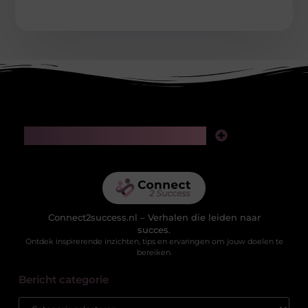
Main Links
Linkjes kopen: slimme zet voor SEO of riskante gok?
Geld verdienen via het internet: realistische kansen in de digitale wereld
Connect2success.nl – Verhalen die leiden naar
succes.
Ontdek inspirerende inzichten, tips en ervaringen om jouw doelen te
bereiken.
Bericht categorie