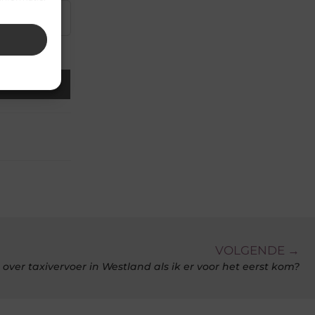
▼
Email
VOLGENDE →
over taxivervoer in Westland als ik er voor het eerst kom?