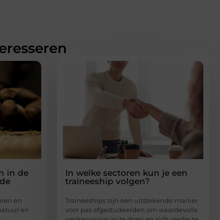
teresseren
n in de
In welke sectoren kun je een
Ede
traineeship volgen?
eren en
Traineeships zijn een uitstekende manier
natuur en
voor pas afgestudeerden om waardevolle
t
werkervaring op te doen en zich verder te