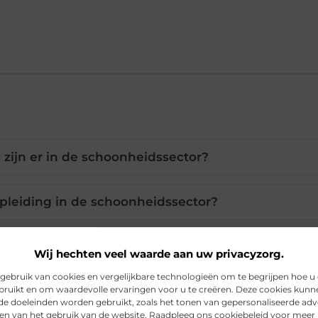
s zijn er in de schoonheidssector?
pleiding in de schoonheidssector?
eidsopleidingen zelfstandig starten?
Wij hechten veel waarde aan uw privacyzorg.
ebruik van cookies en vergelijkbare technologieën om te begrijpen hoe u
bruikt en om waardevolle ervaringen voor u te creëren. Deze cookies kunn
 een cursus lasersontharing?
nde doeleinden worden gebruikt, zoals het tonen van gepersonaliseerde adv
en van het gebruik van de website. Raadpleeg ons cookiebeleid voor meer 