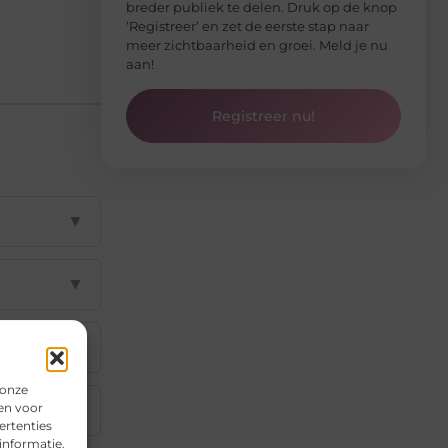
breder publiek te delen. Druk op de knop
‘Registreer’ en zet de eerste stap naar
meer zichtbaarheid en groei. Meld je nu
aan!
Registreer nu!
▼
▼
▼
 onze
en voor
▼
ertenties
informatie.