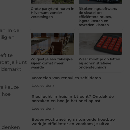
Grote partytent huren in
Ritplanningssoftware:
Hilversum zonder
de sleutel tot
verrassingen
efficiëntere routes,
lagere kosten en
tevreden klanten
an. In de
ilig en
eft te
Zo geef je een zakelijke
Waar moet je op letten
rdat je kunt
bijeenkomst meer
bij administratieve
waarde
ondersteuning?
beidsmarkt
Voordelen van renovlies schilderen
Lees verder »
re keuze
e hoe
Rioollucht in huis in Utrecht? Ontdek de
oorzaken en hoe je het snel oplost
Lees verder »
Bodemvochtmeting in tuinonderhoud: zo
werk je efficiënter en voorkom je uitval
te denken