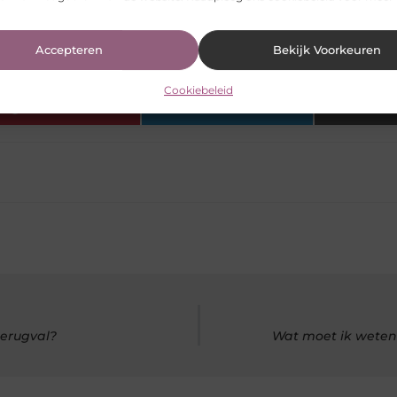
n goed te combineren met flexibel werken?
Accepteren
Bekijk Voorkeuren
Cookiebeleid
Pinterest
LinkedIn
terugval?
Wat moet ik weten 