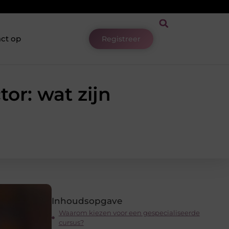
ct op
Registreer
or: wat zijn
Inhoudsopgave
Waarom kiezen voor een gespecialiseerde
cursus?