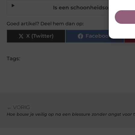
Is een schoonheidsopleidinge
Goed artikel? Deel hem dan op:
X (Twitter)
Facebook
Tags:
← VORIG
Hoe bouw je veilig op na een blessure zonder angst voor 