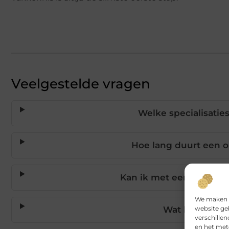
Veelgestelde vragen
Welke specialisatie
Hoe lang duurt een o
Kan ik met een schoonh
We maken g
website ge
Wat leer ik in
verschille
en het met