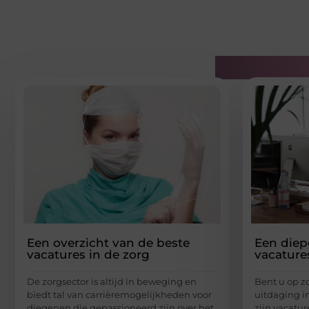
Gerelatee
Een overzicht van de beste
Een diep
vacatures in de zorg
vacature
De zorgsector is altijd in beweging en
Bent u op z
biedt tal van carrièremogelijkheden voor
uitdaging i
diegenen die gepassioneerd zijn over het
zijn vacatu