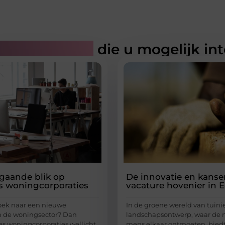
rde artikelen
die u mogelijk in
gaande blik op
De innovatie en kanse
s woningcorporaties
vacature hovenier in 
oek naar een nieuwe
In de groene wereld van tuini
n de woningsector? Dan
landschapsontwerp, waar de 
res woningcorporaties wellicht
mens elkaar ontmoeten, bied