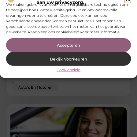
aan uw privacyzorg.
We maken gebruik van cookies en vergelijkbare technologieën om
te begrijpen hoe u onze website gebruikt en om waardevolle
ervaringen voor u te creëren. Deze cookies kunnen voor
verschillende doeleinden worden gebruikt, zoals het tonen van
gepersonaliseerde advertenties en het meten van het gebruik van
de website. Raadpleeg ons cookiebeleid voor meer informatie.
Occasion Harderwijk: tips voor het vinden van de
Accepteren
perfecte auto
Bekijk Voorkeuren
Het vinden van de perfecte occasion in Harderwijk kan een
uitdaging zijn. Er zijn zoveel factoren om rekening mee te
Cookiebeleid
houden, zoals
...
Auto’s En Motoren