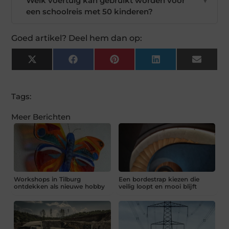
Welk voertuig kan gebruikt worden voor
▼
een schoolreis met 50 kinderen?
Goed artikel? Deel hem dan op:
X
Facebook
Pinterest
LinkedIn
Email
(Twitter)
Tags:
Meer Berichten
Workshops in Tilburg
Een bordestrap kiezen die
ontdekken als nieuwe hobby
veilig loopt en mooi blijft