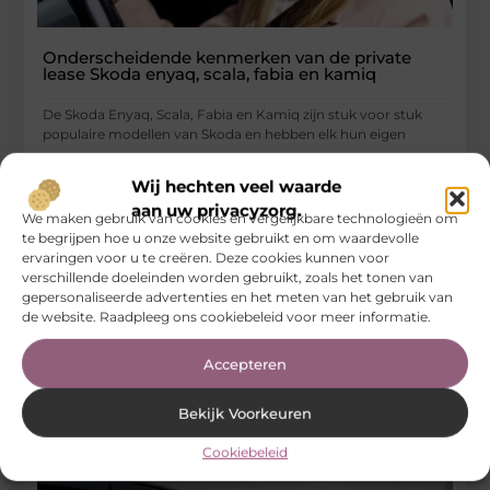
Onderscheidende kenmerken van de private
lease Skoda enyaq, scala, fabia en kamiq
De Skoda Enyaq, Scala, Fabia en Kamiq zijn stuk voor stuk
populaire modellen van Skoda en hebben elk hun eigen
...
Wij hechten veel waarde
Auto’s En Motoren
aan uw privacyzorg.
We maken gebruik van cookies en vergelijkbare technologieën om
te begrijpen hoe u onze website gebruikt en om waardevolle
ervaringen voor u te creëren. Deze cookies kunnen voor
verschillende doeleinden worden gebruikt, zoals het tonen van
gepersonaliseerde advertenties en het meten van het gebruik van
de website. Raadpleeg ons cookiebeleid voor meer informatie.
Accepteren
Bekijk Voorkeuren
Cookiebeleid