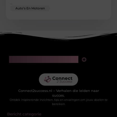
...
Auto’s En Motoren
Main Links
Linkjes kopen: slimme zet voor SEO of riskante gok?
Geld verdienen via het internet: realistische kansen in de digitale wereld
Connect2success.nl – Verhalen die leiden naar
succes.
Ontdek inspirerende inzichten, tips en ervaringen om jouw doelen te
bereiken.
Bericht categorie